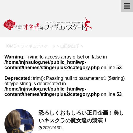
HOME
>
フィギュアスケート
>
山田満知子
>
Warning
: Trying to access array offset on false in
/home/tnjr/sulog.net/public_html/wp-
content/themes/stingerplus2/category.php
on line
53
Deprecated
: trim(): Passing null to parameter #1 ($string)
of type string is deprecated in
/home/tnjr/sulog.net/public_html/wp-
content/themes/stingerplus2/category.php
on line
53
恐ろしくおもしろい正月企画！美し
いキスクラの魔女達の競演！
2020/01/01