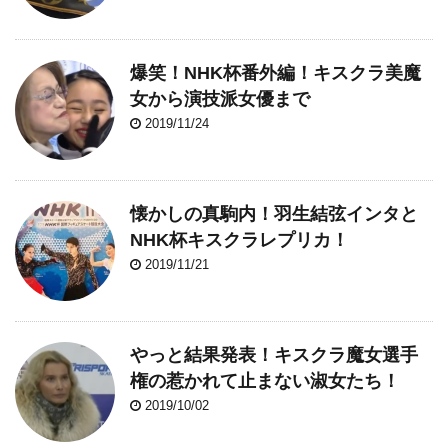
爆笑！NHK杯番外編！キスクラ美魔
女から演技派女優まで
2019/11/24
懐かしの真駒内！羽生結弦インタと
NHK杯キスクラレプリカ！
2019/11/21
やっと結果発表！キスクラ魔女選手
権の惹かれて止まない淑女たち！
2019/10/02