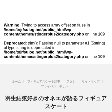
Warning
: Trying to access array offset on false in
/home/tnjr/sulog.net/public_html/wp-
content/themes/stingerplus2/category.php
on line
109
Deprecated
: trim(): Passing null to parameter #1 ($string)
of type string is deprecated in
/home/tnjr/sulog.net/public_html/wp-
content/themes/stingerplus2/category.php
on line
109
ホーム
フィギュアスケート記事
アタシ
サイトマップ
プライバシーポリシー
羽生結弦好きのオネエが語るフィギュア
スケート