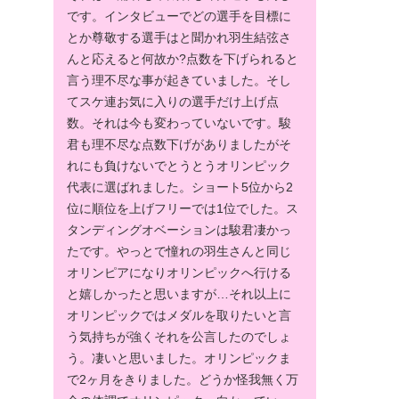
です。インタビューでどの選手を目標に
とか尊敬する選手はと聞かれ羽生結弦さ
んと応えると何故か?点数を下げられると
言う理不尽な事が起きていました。そし
てスケ連お気に入りの選手だけ上げ点
数。それは今も変わっていないです。駿
君も理不尽な点数下げがありましたがそ
れにも負けないでとうとうオリンピック
代表に選ばれました。ショート5位から2
位に順位を上げフリーでは1位でした。ス
タンディングオベーションは駿君凄かっ
たです。やっとで憧れの羽生さんと同じ
オリンピアになりオリンピックへ行ける
と嬉しかったと思いますが…それ以上に
オリンピックではメダルを取りたいと言
う気持ちが強くそれを公言したのでしょ
う。凄いと思いました。オリンピックま
で2ヶ月をきりました。どうか怪我無く万