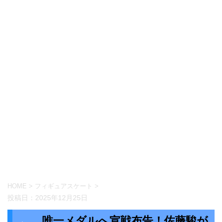
HOME
>
フィギュアスケート
>
投稿日：
2025年12月25日
唯一メダルへ宣戦布告！佐藤駿が