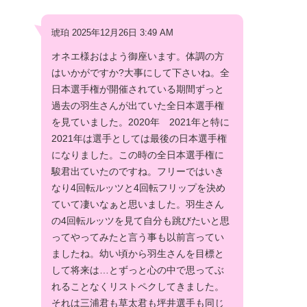
琥珀 2025年12月26日 3:49 AM
オネエ様おはよう御座います。体調の方
はいかがですか?大事にして下さいね。全
日本選手権が開催されている期間ずっと
過去の羽生さんが出ていた全日本選手権
を見ていました。2020年 2021年と特に
2021年は選手としては最後の日本選手権
になりました。この時の全日本選手権に
駿君出ていたのですね。フリーではいき
なり4回転ルッツと4回転フリップを決め
ていて凄いなぁと思いました。羽生さん
の4回転ルッツを見て自分も跳びたいと思
ってやってみたと言う事も以前言ってい
ましたね。幼い頃から羽生さんを目標と
して将来は…とずっと心の中で思ってぶ
れることなくリストペクしてきました。
それは三浦君も草太君も坪井選手も同じ