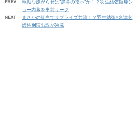
PREV
執拗な嫌がらせは”黒幕の指示”か！？羽生結弦復帰シ
ョー内幕を事前リーク
NEXT
まさかの紅白でサプライズ共演！？羽生結弦×米津玄
師特別演出説が沸騰