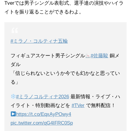
Tverでは男子シングル表彰式、選手達の演技やハイラ
イトを振り返ることができるわよ。
#ミラノ・コルティナ五輪
フィギュアスケート男子シングル
#佐藤駿
銅メ
ダル
「️信じられないというか今でも幻かなと思ってい
る」
#ミラノコルティナ2026
最新情報・ライブ・ハ
イライト・特別動画などを
#TVer
で無料配信！
https://t.co/EqxAyPOwy4
pic.twitter.com/qG4IFRC0Sp