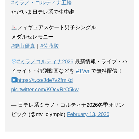
#ミラノ・コルティナ五輪
ただいま日テレ系で生中継
フィギュアスケート男子シングル
メダルセレモニー
#鍵山優真
｜
#佐藤駿
#ミラノコルティナ2026
最新情報・ライブ・ハ
イライト・特別動画などを
#TVer
で無料配信！
https://t.co/Jde7vZfmKd
pic.twitter.com/KOcvRrO5kw
— 日テレ系ミラノ・コルティナ2026冬季オリン
ピック (@ntv_olympic)
February 13, 2026