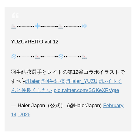
••┈┈••‍
••┈┈••
••┈┈••‍
YUZU×REITO vol.12
••┈┈••
••┈┈••‍
••┈┈••
羽生結弦選手とレイトの第12弾コラボイラストで
す*•. ̖́-
#Haier
#羽生結弦
#Haier_YUZU
#レイトく
んと仲良くしたい
pic.twitter.com/SGKeXRVgte
— Haier Japan（公式） (@HaierJapan)
February
14, 2026