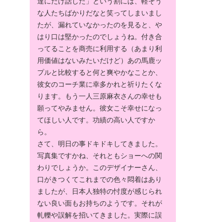
達にだけ話した」という割には、軽そう
な人たちばかりだなと笑ってしまいまし
たが、漏れていなかったのを見ると、や
はり口は堅かったのでしょうね。付き合
ってることを商売に利用する（あまり利
用価値はないみたいだけど）あの馬鹿ッ
プルと比較すると何と爽やかなことか、
彼女のコーチ業に幸多かれと祈りたくな
ります。もう一人三原麻衣さんの幸せも
願ってやみません。彼女こそ幸せになっ
てほしい人です。功績の高い人ですか
ら。
さて、明日の事ドキドキしてきました。
写真集ですかね、それともショーへの関
わりでしょうか。このデザイナーさん、
口がきつくてこれまでの色々悶着はあり
ましたが、日本人独特の忖度が感じられ
ない良い面もお持ちのようです。それが
軋轢や誤解を招いてきました。実際に誤