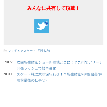
みんなに共有して頂戴！
-
フィギュアスケート
,
羽生結弦
PREV
次回羽生結弦ショー開催地どこに！？九州でアリーナ
開発ラッシュで競争激化
NEXT
スケート靴に意味深匂わせ！？羽生結弦×伊藤聡美”休
養前最後の仕事”か