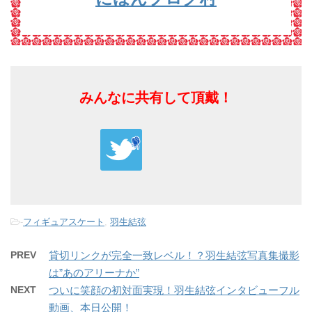
みんなに共有して頂戴！
-
フィギュアスケート
,
羽生結弦
PREV
貸切リンクが完全一致レベル！？羽生結弦写真集撮影
は”あのアリーナか”
NEXT
ついに笑顔の初対面実現！羽生結弦インタビューフル
動画、本日公開！