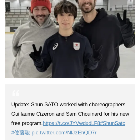
Update: Shun SATO worked with choreographers
Guillaume Cizeron and Sam Chouinard for his new
free program.
https://t.co/JYVwdxdLF8
#ShunSato
#佐藤駿
pic.twitter.com/NlJzEhQD7r