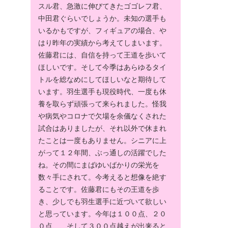
スル君、急激に伸びてきたゴゴレフ君、
中田君ぐらいでしょうか。未知の選手も
いるかもですが、フィギュアの場合、や
はり昨年の実績から考えてしまいます。
佐藤君には、自信を持って王道を歩いて
ほしいです。そして今季はあらゆるタイ
トルを総なめにしてほしいなと期待して
います。羽生選手も現役時代、一度も休
養を取らず頑張って来られました。怪我
や病気やコロナで欠場を余儀なくされた
試合はありましたが、それ以外で休まれ
たことは一度もありません。シニアに上
がって１２年間、ぶっ通しの活躍でした
ね。その間にまばゆいばかりの栄光を
数々手にされて。今考えると想像を絶す
ることです。佐藤君にもその王道を歩
き、少しでも羽生選手に近づいて欲しい
と思っています。今年は１００点、２０
０点、、そして３００点越えが出来ると