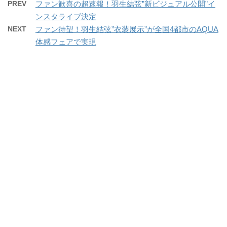
PREV
ファン歓喜の超速報！羽生結弦”新ビジュアル公開”イ
ンスタライブ決定
NEXT
ファン待望！羽生結弦”衣装展示”が全国4都市のAQUA
体感フェアで実現