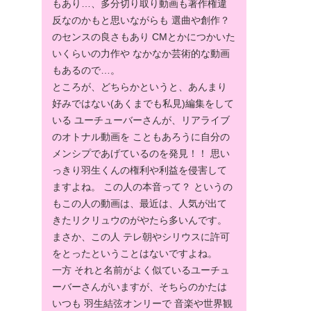
もあり…、多分切り取り動画も著作権違
反なのかもと思いながらも 選曲や創作？
のセンスの良さもあり CMとかにつかいた
いくらいの力作や なかなか芸術的な動画
もあるので…。
ところが、どちらかというと、あんまり
好みではない(あくまでも私見)編集をして
いる ユーチューバーさんが、リアライブ
のオトナル動画を こともあろうに自分の
メンシプであげているのを発見！！ 思い
っきり羽生くんの権利や利益を侵害して
ますよね。 この人の本音って？ というの
もこの人の動画は、最近は、人気が出て
きたリクリュウのがやたら多いんです。
まさか、この人 テレ朝やシリウスに許可
をとったということはないですよね。
一方 それと名前がよく似ているユーチュ
ーバーさんがいますが、そちらのかたは
いつも 羽生結弦オンリーで 音楽や世界観