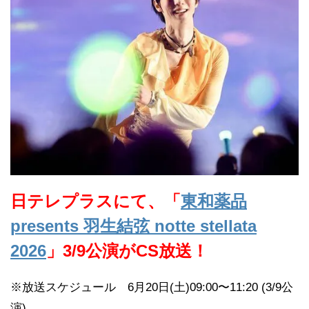
日テレプラスにて、「
東和薬品
presents 羽生結弦 notte stellata
2026
」3/9公演がCS放送！
※放送スケジュール 6月20日(土)09:00〜11:20 (3/9公
演)