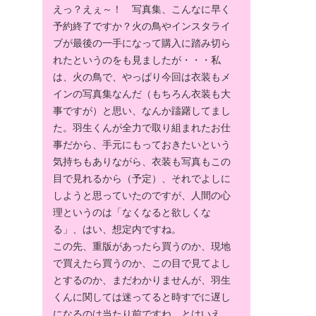
えっ？えぇ～！ 写真集、こんなに早く
予約終了ですか？火の鳥やインスタライ
ブが最後の一手になって購入に踏み切ら
れたというのをも見ましたが・・・私
は、火の鳥で、やっぱり今回は衣装もメ
インの写真集なんだ（もちろん衣装も大
事ですが）と思い、なんか躊躇してまし
た。羽生くんが全力で取り組まれたお仕
事だから、手元にもっておきたいという
気持ちもありながら、衣装も写真もこの
目で見れるから（予定）、それでよしに
しようと思っていたのですが、人間の心
理というのは「なくなると欲しくな
る」、はい、想定内ですね。
この先、重版があったら買うのか、現地
で買えたら買うのか、この目で見てよし
とするのか、まだわかりませんが、羽生
くんに関しては迷ってると時すでに遅し
になるのは当たり前ですね。とはいえ、