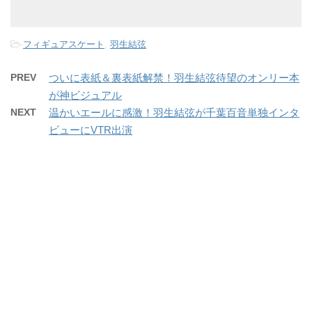
-
フィギュアスケート
,
羽生結弦
PREV
ついに表紙＆裏表紙解禁！羽生結弦待望のオンリー本
が神ビジュアル
NEXT
温かいエールに感激！羽生結弦が千葉百音単独インタ
ビューにVTR出演