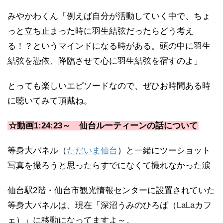
みやかわくん「例えば自分が活動していく中で、ちょ
っと立ち止まった時に羽生結弦だったらどう考え
る！？というマインドになる時がある。頭の中に羽生
結弦を憑依、降臨させて心に羽生結弦を宿すのよ」
とっても楽しいエピソードなので、ぜひお時間ある時
に聴いてみて頂戴ね。
☆動画1:24:23～ 仙台ルーティーンの話について
等身大パネル（
ただいま仙台
）と一緒にツーショット
写真を撮ろうと思ったらすでになくて撮れなかった涙
仙台駅2階・仙台市観光情報センターに設置されていた
等身大パネルは、現在「深沼うみのひろば（LaLaカフ
ェ）」に移動になってますよ～。