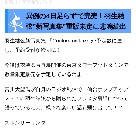
投稿日：
2026年5月26日
異例の4日足らずで完売！羽生結
弦”新写真集”重版未定に悲鳴続出
羽生結弦新写真集 『Couture on Ice』が予定数に達
し、予約受付が締切に！
今後は衣装＆写真展開催の東京タワーフットタウンで
数量限定販売を予定しているわよ。
宮川大聖氏が自身のラジオ配信で、仙台ポップアップ
ストアに羽生結弦から贈られたフラスタ裏話について
語っているわよ。様々な楽しい話も飛び出して！？
スポンサーリンク