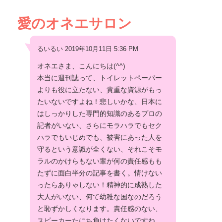
愛のオネエサロン
るいるい 2019年10月11日 5:36 PM
オネエさま、こんにちは(^^)
本当に週刊誌って、トイレットペーパー
よりも役に立たない、貴重な資源がもっ
たいないですよね！悲しいかな、日本に
はしっかりした専門的知識のあるプロの
記者がいない、さらにモラハラでもセク
ハラでもいじめでも、被害にあった人を
守るという意識が全くない、それこそモ
ラルのかけらもない輩が何の責任感もも
たずに面白半分の記事を書く。情けない
ったらありゃしない！精神的に成熟した
大人がいない、何て幼稚な国なのだろう
と恥ずかしくなります。責任感のない、
スピーカーたにち負けたくないですね。