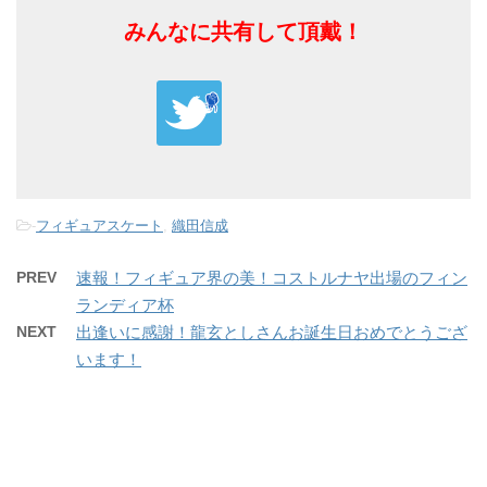
みんなに共有して頂戴！
-
フィギュアスケート
,
織田信成
PREV
速報！フィギュア界の美！コストルナヤ出場のフィン
ランディア杯
NEXT
出逢いに感謝！龍玄としさんお誕生日おめでとうござ
います！