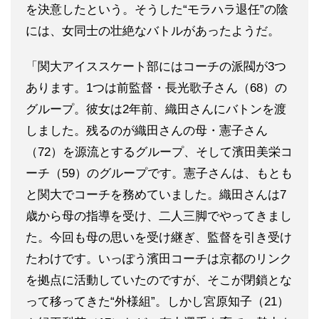
を決意したという。そうした“モラハラ退任”の陰
には、女同士の壮絶なバトルがあったようだ。
「関大アイススケート部にはコーチの派閥が3つ
あります。1つは前監督・長光歌子さん（68）の
グループ。彼女は2年前、織田さんにバトンを渡
しました。残るのが織田さんの母・憲子さん
（72）を源流とするグループ、そして濱田美栄コ
ーチ（59）のグループです。憲子さんは、もとも
と関大でコーチを務めていました。織田さんは7
歳から母の指導を受け、二人三脚でやってきまし
た。今回も母の思いを受け継ぎ、監督を引き受け
たわけです。いっぽう濱田コーチは京都のリンク
を拠点に活動していたのですが、そこが閉鎖とな
って移ってきた“外様組”。しかし宮原知子（21）