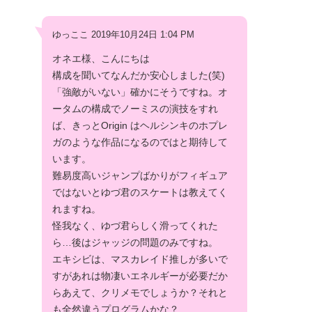
ゆっここ 2019年10月24日 1:04 PM
オネエ様、こんにちは
構成を聞いてなんだか安心しました(笑)
「強敵がいない」確かにそうですね。オ
ータムの構成でノーミスの演技をすれ
ば、きっとOrigin はヘルシンキのホプレ
ガのような作品になるのではと期待して
います。
難易度高いジャンプばかりがフィギュア
ではないとゆづ君のスケートは教えてく
れますね。
怪我なく、ゆづ君らしく滑ってくれた
ら…後はジャッジの問題のみですね。
エキシビは、マスカレイド推しが多いで
すがあれは物凄いエネルギーが必要だか
らあえて、クリメモでしょうか？それと
も全然違うプログラムかな？