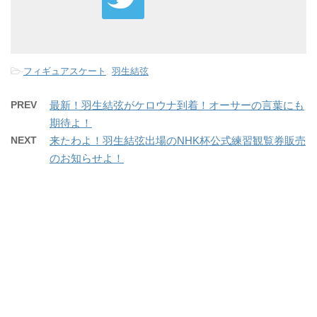
-
フィギュアスケート
,
羽生結弦
PREV
最新！羽生結弦がケロウナ到着！オーサーの言葉にも
期待よ！
NEXT
来たわよ！羽生結弦出場のNHK杯公式練習観覧券販売
のお知らせよ！