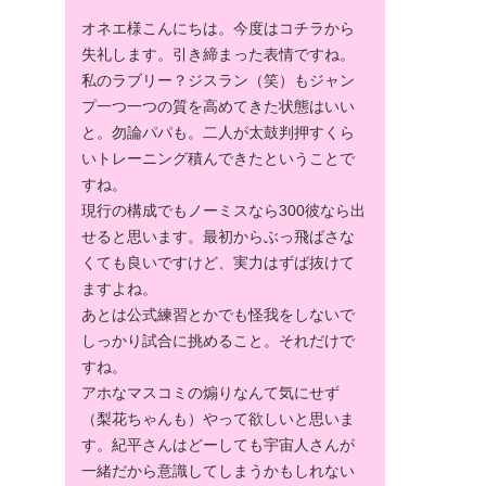
オネエ様こんにちは。今度はコチラから
失礼します。引き締まった表情ですね。
私のラブリー？ジスラン（笑）もジャン
プ一つ一つの質を高めてきた状態はいい
と。勿論パパも。二人が太鼓判押すくら
いトレーニング積んできたということで
すね。
現行の構成でもノーミスなら300彼なら出
せると思います。最初からぶっ飛ばさな
くても良いですけど、実力はずば抜けて
ますよね。
あとは公式練習とかでも怪我をしないで
しっかり試合に挑めること。それだけで
すね。
アホなマスコミの煽りなんて気にせず
（梨花ちゃんも）やって欲しいと思いま
す。紀平さんはどーしても宇宙人さんが
一緒だから意識してしまうかもしれない