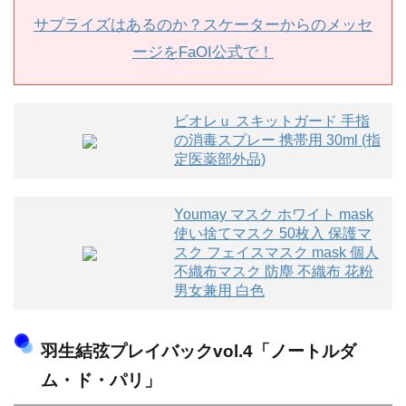
サプライズはあるのか？スケーターからのメッセ
ージをFaOI公式で！
ビオレｕ スキットガード 手指
の消毒スプレー 携帯用 30ml (指
定医薬部外品)
Youmay マスク ホワイト mask
使い捨てマスク 50枚入 保護マ
スク フェイスマスク mask 個人
不織布マスク 防塵 不織布 花粉
男女兼用 白色
羽生結弦プレイバックvol.4「ノートルダ
ム・ド・パリ」