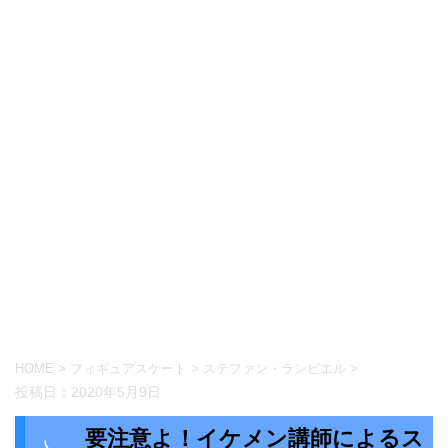
HOME
>
フィギュアスケート
>
ステファン・ランビエル
>
投稿日：
2020年5月9日
要注意よ！イケメン講師によるス