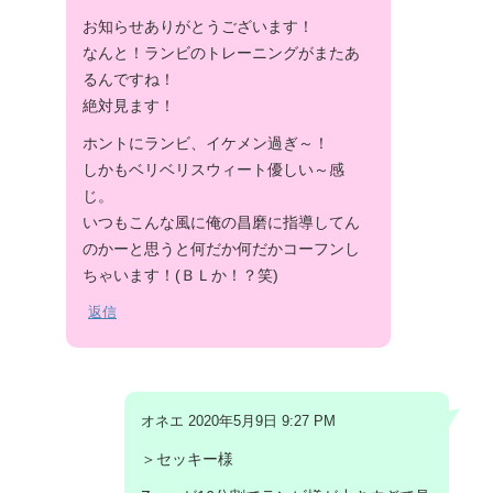
お知らせありがとうございます！
なんと！ランビのトレーニングがまたあ
るんですね！
絶対見ます！
ホントにランビ、イケメン過ぎ～！
しかもベリベリスウィート優しい～感
じ。
いつもこんな風に俺の昌磨に指導してん
のかーと思うと何だか何だかコーフンし
ちゃいます！(ＢＬか！？笑)
返信
オネエ 2020年5月9日 9:27 PM
＞セッキー様