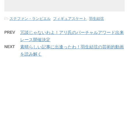
-
ステファン・ランビエル
,
フィギュアスケート
,
羽生結弦
PREV
冗談じゃないわよ！アリ氏のバーチャルアワード出来
レース開催決定
NEXT
素晴らしい記事に出逢ったわ！羽生結弦の芸術的動画
を読み解く