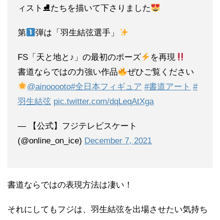
ィスト⛸たちを描いて下さりました
第
弾は「羽生結弦選手」
FS「天と地と♪」の最初のポーズ
を再現
書道ならではの力強い作品
ぜひご覧ください
@ainooooto
#全日本フィギュア
#書道アート
#
羽生結弦
pic.twitter.com/dqLeqAtXga
— 【公式】フジテレビスケート
(@online_on_ice)
December 7, 2021
書道ならではの表現方法は凄い！
それにしてもフジは、羽生結弦を出場させたい気持ち