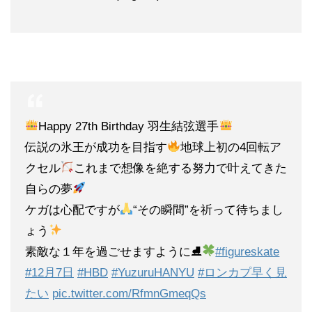
Happy 27th Birthday 羽生結弦選手
伝説の氷王が成功を目指す
地球上初の4回転ア
クセル
これまで想像を絶する努力で叶えてきた
自らの夢
ケガは心配ですが
“その瞬間”を祈って待ちまし
ょう
素敵な１年を過ごせますように⛸
#figureskate
#12月7日
#HBD
#YuzuruHANYU
#ロンカプ早く見
たい
pic.twitter.com/RfmnGmeqQs