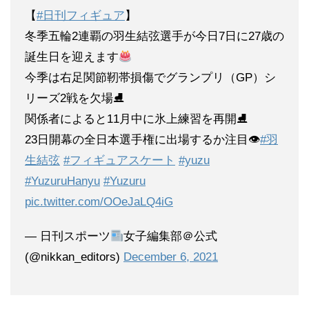
【
#日刊フィギュア
】
冬季五輪2連覇の羽生結弦選手が今日7日に27歳の
誕生日を迎えます
今季は右足関節靭帯損傷でグランプリ（GP）シ
リーズ2戦を欠場⛸
関係者によると11月中に氷上練習を再開⛸
23日開幕の全日本選手権に出場するか注目👁
#羽
生結弦
#フィギュアスケート
#yuzu
#YuzuruHanyu
#Yuzuru
pic.twitter.com/OOeJaLQ4iG
— 日刊スポーツ
女子編集部＠公式
(@nikkan_editors)
December 6, 2021