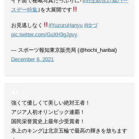
イド面で秘蔵写真たっぷりに｢
#羽生結弦27歳バー
スデー特集
｣を大展開です
お見逃しなく
#YuzuruHanyu
#ゆづ
pic.twitter.com/GuXH3gJpvy
— スポーツ報知東京販売局 (@hochi_hanbai)
December 6, 2021
強くて優しくて美しい絶対王者！
アジア人初オリンピック連覇！
国民栄誉賞史上最年少受賞者！
氷上のキングは北京五輪で最高の輝きを放ちます