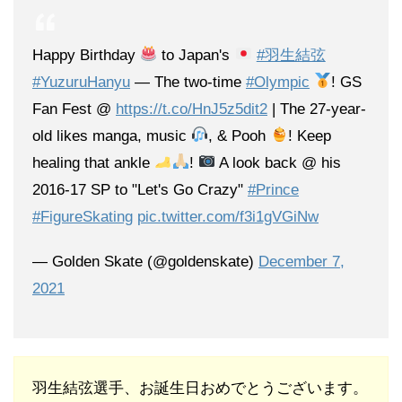
Happy Birthday
to Japan's
#羽生結弦
#YuzuruHanyu
— The two-time
#Olympic
! GS
Fan Fest @
https://t.co/HnJ5z5dit2
| The 27-year-
old likes manga, music
, & Pooh
! Keep
healing that ankle
!
A look back @ his
2016-17 SP to "Let's Go Crazy"
#Prince
#FigureSkating
pic.twitter.com/f3i1gVGiNw
— Golden Skate (@goldenskate)
December 7,
2021
羽生結弦選手、お誕生日おめでとうございます。