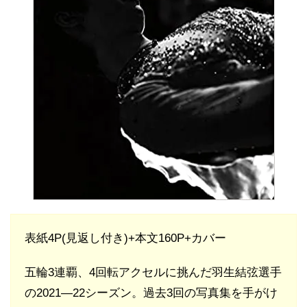
表紙4P(見返し付き)+本文160P+カバー
五輪3連覇、4回転アクセルに挑んだ羽生結弦選手
の2021―22シーズン。過去3回の写真集を手がけ