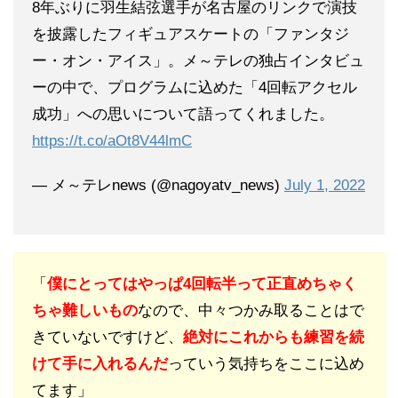
8年ぶりに羽生結弦選手が名古屋のリンクで演技
を披露したフィギュアスケートの「ファンタジ
ー・オン・アイス」。メ～テレの独占インタビュ
ーの中で、プログラムに込めた「4回転アクセル
成功」への思いについて語ってくれました。
https://t.co/aOt8V44lmC
— メ～テレnews (@nagoyatv_news)
July 1, 2022
「
僕にとってはやっぱ4回転半って正直めちゃく
ちゃ難しいもの
なので、中々つかみ取ることはで
きていないですけど、
絶対にこれからも練習を続
けて手に入れるんだ
っていう気持ちをここに込め
てます」