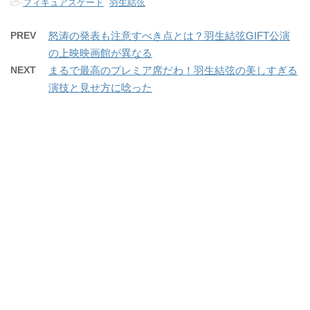
-
フィギュアスケート
,
羽生結弦
PREV
怒涛の発表も注意すべき点とは？羽生結弦GIFT公演
の上映映画館が異なる
NEXT
まるで最高のプレミア席だわ！羽生結弦の美しすぎる
演技と見せ方に唸った