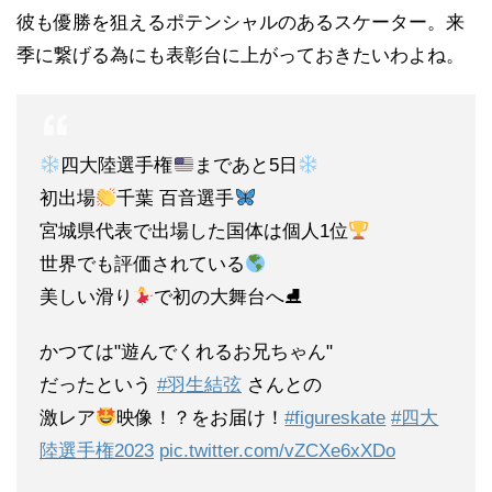
彼も優勝を狙えるポテンシャルのあるスケーター。来
季に繋げる為にも表彰台に上がっておきたいわよね。
四大陸選手権
まであと5日
初出場
千葉 百音選手
宮城県代表で出場した国体は個人1位
世界でも評価されている
美しい滑り
で初の大舞台へ⛸
かつては"遊んでくれるお兄ちゃん"
だったという
#羽生結弦
さんとの
激レア
映像！？をお届け！
#figureskate
#四大
陸選手権2023
pic.twitter.com/vZCXe6xXDo