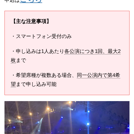
申込は
【主な注意事項】
・スマートフォン受付のみ
・申し込みは1人あたり
各公演につき1回、最大2
枚
まで
・希望席種が複数ある場合、
同一公演内で第4希
望
まで申し込み可能