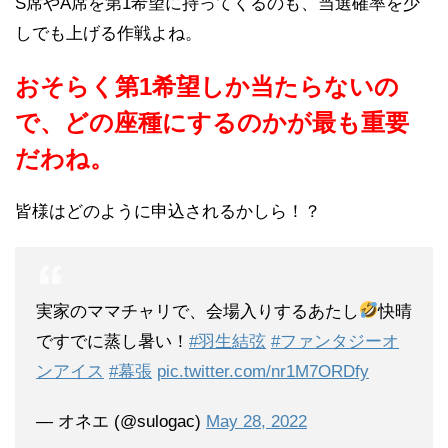
S席やA席を第1希望に持ってくるのも、当選確率を少
しでも上げる作戦よね。
おそらく第1希望しか当たらないの
で、どの座種にするのかが最も重要
だわね。
皆様はどのように申込されるかしら！？
実家のママチャリで、会場入りするあたし
快晴
ですでに蒸し暑い！
#羽生結弦
#ファンタジーオ
ンアイス
#幕張
pic.twitter.com/nr1M7ORDfy
— オネエ (@sulogac)
May 28, 2022