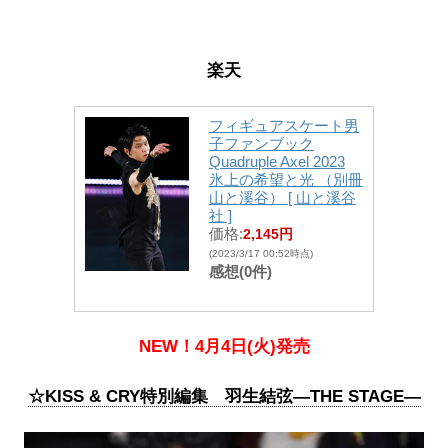
楽天
フィギュアスケート男
子ファンブック
Quadruple Axel 2023
氷上の希望と光 （別冊
山と溪谷） [ 山と溪谷
社 ]
価格:
2,145円
(2023/3/17 00:52時点)
感想(0件)
NEW！4月4日(火)発売
☆KISS & CRY特別編集 羽生結弦―THE STAGE―