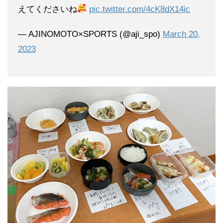
えてくださいね
pic.twitter.com/4cK8dX14ic
— AJINOMOTO×SPORTS (@aji_spo)
March 20,
2023