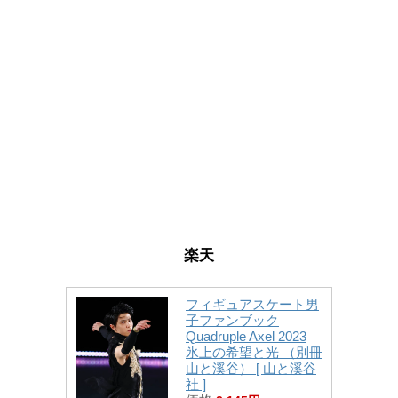
楽天
フィギュアスケート男
子ファンブック
Quadruple Axel 2023
氷上の希望と光 （別冊
山と溪谷） [ 山と溪谷
社 ]