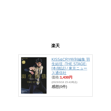
楽天
KISS&CRY特別編集 羽
生結弦 -THE STAGE-
[本/雑誌] / 東京ニュー
ス通信社
価格:
1,430円
(2023/3/16 15:41時点)
感想(0件)