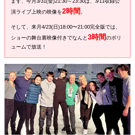
まず、今月3/31(金)21:30～23:30は、3/11収録公
2時間
演ライブ上映の映像を
。
そして、来月4/23(日)18:00〜21:00完全版では、
3時間
ショーの舞台裏映像付きでなんと
のボリ
ュームで放送！