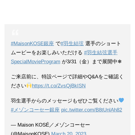
#MaisonKOSE銀座
で
#羽生結弦
選手のショート
ムービーをお楽しみいただける
#羽生結弦選手
SpecialMovieProgram
が3/31（金）まで展開中❄
ご来店前に、特設ページで詳細やQ&Aをご確認く
ださい
https://t.co/ZvsQjBkISN
羽生選手からのメッセージもぜひご覧ください
#メゾンコーセー銀座
pic.twitter.com/B8tUnlAh82
— Maison KOSÉ／メゾンコーセー
(@MaisonKOSE)
March 20, 2023