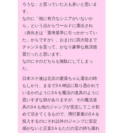
ろうな」と思っていた人も多いと思いま
す。
なのに「他に有力なシニアがいないか
ら」という点からワールドに選出され
（表向きは「選考基準に引っかかってい
た」からですが）、おまけに四大陸まで
チャンスを貰って、かなり豪華な救済措
置だったと思います。
なのにそのどちらも無駄にしてしまっ
た。
日本スケ連は北京の愛菜ちゃん選出の時
もしかり、まるで3Ａ神話に取り憑かれて
いるかのように3Ａを魔法の道具のように
思いすぎな節がありますが、その魔法道
具の3Ａも他のジャンプが安定してこそ初
めて活きてくるもので、博打要素の3Ａを
投入するのにそれ以外のジャンプに安定
感がないと正直3Ａもただの宝の持ち腐れ