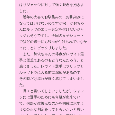
はりジャッジに対して強く疑念を抱きま
した。
近年の大会でお馴染みの（お馴染みに
なってはいけないのですがw)、かおちゃ
んにルッツのエラー判定を付けないジャ
ッジもそうですし、今回の女子ショート
ではどの選手にも!やeが付けられていなか
ったことにビックリしました。
また、舞依ちゃんの得点がレヴィト選
手と僅差であるのもどうなんだろう、と
感じました。レヴィト選手はフリップと
ルッツトウに入る前に溜めがあるので、
その時だけ流れが遅く感じてしまいまし
た。
長々と書いてしまいましたが、ジャッ
ジには選手のためにも何処が出来てい
て、何処が改善点なのかを明確に示すよ
うな公正な判定をしてもらいたいと思い