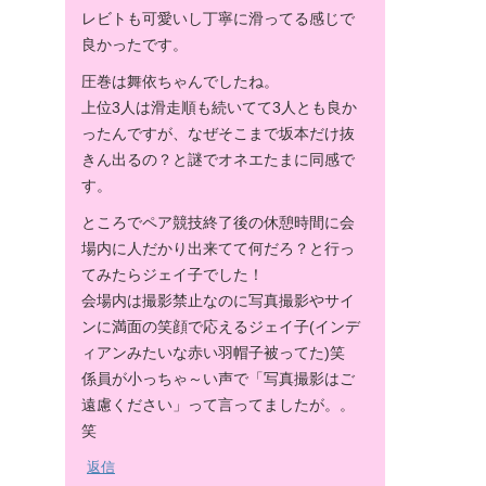
レビトも可愛いし丁寧に滑ってる感じで
良かったです。
圧巻は舞依ちゃんでしたね。
上位3人は滑走順も続いてて3人とも良か
ったんですが、なぜそこまで坂本だけ抜
きん出るの？と謎でオネエたまに同感で
す。
ところでペア競技終了後の休憩時間に会
場内に人だかり出来てて何だろ？と行っ
てみたらジェイ子でした！
会場内は撮影禁止なのに写真撮影やサイ
ンに満面の笑顔で応えるジェイ子(インデ
ィアンみたいな赤い羽帽子被ってた)笑
係員が小っちゃ～い声で「写真撮影はご
遠慮ください」って言ってましたが。。
笑
返信