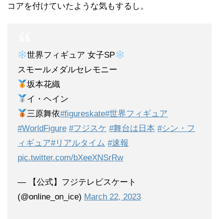
コアを付けていたような気もするし。
世界フィギュア 女子SP
スモールメダルセレモニー
坂本花織
イ・ヘイン
三原舞依
#figureskate
#世界フィギュア
#WorldFigure
#フジスケ
#舞台は日本
#シン・フ
ィギュア
#リアルタイム
#速報
pic.twitter.com/bXeeXNSrRw
— 【公式】フジテレビスケート
(@online_on_ice)
March 22, 2023