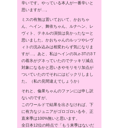
辛いです。やっている本人が一番辛いと
思いますが…。
ミスの有無は置いておいて、かおちゃ
ん、ヘイン、舞依ちゃん、ルナヘン、レ
ヴィト、テネルの演技は良かったなーと
思いました。かおちゃんのルッツやレヴ
ィトの沈み込みは相変わらず気になりま
すが…。あと、私はヘインの3Lz-3Tの3Ｔ
の着氷がグネっていたのでテッキリ減点
対象になるかと思いきやモリモリ加点が
ついていたのでそれにはビックリしまし
た。（私の見間違えでしょうか）
それと、倫果ちゃんのファンには申し訳
ないのですが、
このワールドで結果を出さなければ、下
に有力なジュニアがゴロゴロいる今、正
直来季は100%無いと思います。
全日本12位の時点で「もう来季はないだ