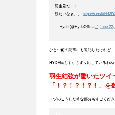
羽生君だー！
観たいなぁ。。
https://t.co/IftN43D
— Hyde (@HydeOfficial_)
June 22,
ひとつ前の記事にも追記したけれど、
HYDE氏もすかさず反応しているわね
羽生結弦が驚いたツイ
「！？！？！？！」を数
ユヅのこうした粋な部分もすごく好き