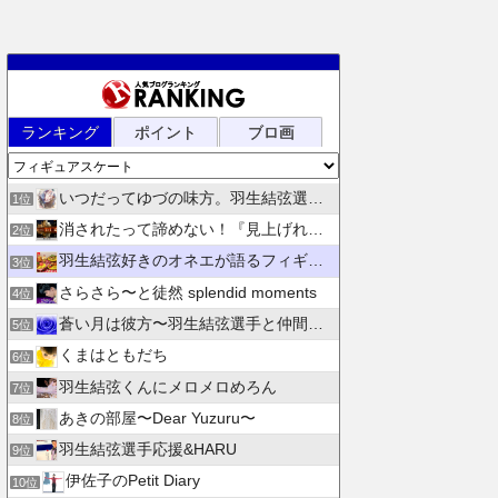
ランキング
ポイント
ブロ画
いつだってゆづの味方。羽生結弦選手応援団 紫色のブログ
1位
消されたって諦めない！『見上げれば、青空 』別館
2位
羽生結弦好きのオネエが語るフィギュアスケート
3位
さらさら〜と徒然 splendid moments
4位
蒼い月は彼方〜羽生結弦選手と仲間たちの日々を花束にして〜
5位
くまはともだち
6位
羽生結弦くんにメロメロめろん
7位
あきの部屋〜Dear Yuzuru〜
8位
羽生結弦選手応援&HARU
9位
伊佐子のPetit Diary
10位