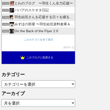
とわのブログ 〜羽生くん全力応援〜
11位
ババアのスケオタ日記
12位
羽生結弦さんを応援する日々を綴るブログ
13位
みずほの部屋 〜羽生結弦資料倉庫＆徒然日記〜
14位
On the Back of the Flyer 2.0
15位
このカテゴリを全て表示
参加する
このブログに投票する
カテゴリー
カ
テ
ゴ
アーカイブ
リ
ア
ー
ー