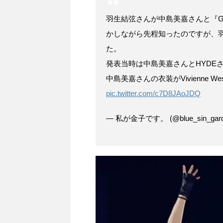
羽生結弦さんが中島美嘉さんと『GL
かしながら先程知ったのですが、羽
た。
発表当時は中島美嘉さんとHYDE
中島美嘉さんの衣装がVivienne 
pic.twitter.com/c7D8JAoJDQ
— 私が金子です。 (@blue_sin_gar