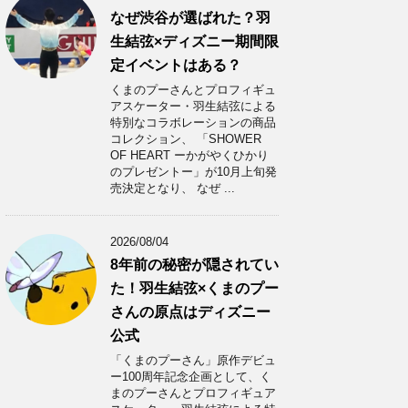
なぜ渋谷が選ばれた？羽
生結弦×ディズニー期間限
定イベントはある？
くまのプーさんとプロフィギュ
アスケーター・羽生結弦による
特別なコラボレーションの商品
コレクション、 「SHOWER
OF HEART ーかがやくひかり
のプレゼントー」が10月上旬発
売決定となり、 なぜ ...
2026/08/04
8年前の秘密が隠されてい
た！羽生結弦×くまのプー
さんの原点はディズニー
公式
「くまのプーさん」原作デビュ
ー100周年記念企画として、く
まのプーさんとプロフィギュア