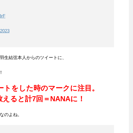
3rF
 2023
羽生結弦本人からのツイートに、
！
ートをした時のマークに注目。
えると計7回＝NANAに！
なのよね。