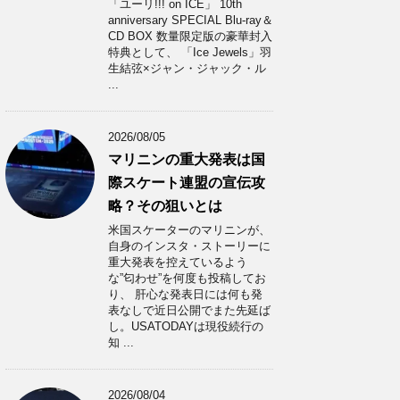
「ユーリ!!! on ICE」 10th
anniversary SPECIAL Blu-ray＆
CD BOX 数量限定版の豪華封入
特典として、 「Ice Jewels」羽
生結弦×ジャン・ジャック・ル
...
2026/08/05
マリニンの重大発表は国
際スケート連盟の宣伝攻
略？その狙いとは
米国スケーターのマリニンが、
自身のインスタ・ストーリーに
重大発表を控えているよう
な”匂わせ”を何度も投稿してお
り、 肝心な発表日には何も発
表なしで近日公開でまた先延ば
し。USATODAYは現役続行の
知 ...
2026/08/04