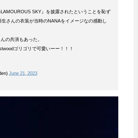
AMOUROUS SKY』を披露されたということを恥ず
生さんの衣装が当時のNANAをイメージなの感動し
さんの共演もあった。
Westwoodゴリゴリで可愛いーー！！！
den)
June 21, 2023