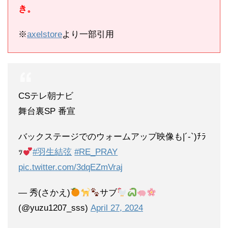
き。
※
axelstore
より一部引用
CSテレ朝ナビ
舞台裏SP 番宣
バックステージでのウォームアップ映像も|´-`)ﾁﾗ
ｯ
#羽生結弦
#RE_PRAY
pic.twitter.com/3dqEZmVraj
— 秀(さかえ)
サブ
(@yuzu1207_sss)
April 27, 2024