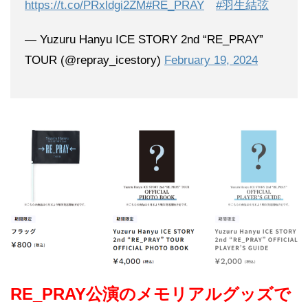
https://t.co/PRxldgi2ZM
#RE_PRAY
#羽生結弦
— Yuzuru Hanyu ICE STORY 2nd “RE_PRAY”
TOUR (@repray_icestory)
February 19, 2024
RE_PRAY公演のメモリアルグッズで