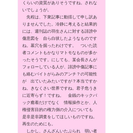
くらいの資質がありそうですね。されな
いでしょうが。
先程は、下衆記事に動揺して申し訳あ
りませんでした。冷静に考えると結果的
には、週刊誌の羽生さんに対する誹謗中
傷意図を 自ら白状したようなものです
ね。墓穴を掘ったわけです。 ついた読
者コメントもかなりマトモなものが多か
ったそうです。にしても、某会長さんが
フォローしている人が、誹謗中傷記事に
も絡むバイトがらみのアンチ？の可能性
が 出ていたみたいですが？本当ですか
ね。きなくさい世界ですね。君子危うき
に近寄らず！ですね。 金銭のキックバ
ック癒着だけでなく 情報操作とか、人
権侵害目的の権力側の介入についても
是非是非調査をしてほしいものですね。
再生のためにも。
しかし、さんざんいたぶられ 弱い者