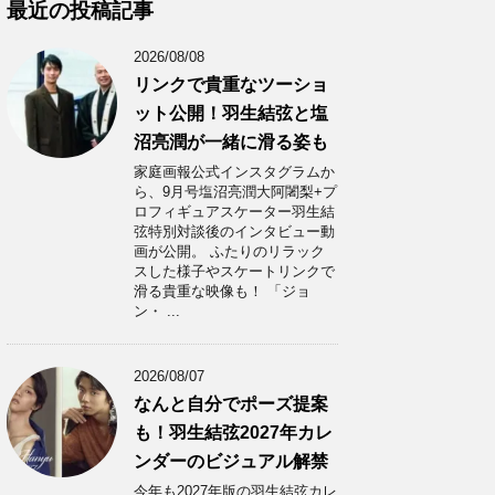
カ
最近の投稿記事
イ
ブ
2026/08/08
リンクで貴重なツーショ
ット公開！羽生結弦と塩
沼亮潤が一緒に滑る姿も
家庭画報公式インスタグラムか
ら、9月号塩沼亮潤大阿闍梨+プ
ロフィギュアスケーター羽生結
弦特別対談後のインタビュー動
画が公開。 ふたりのリラック
スした様子やスケートリンクで
滑る貴重な映像も！ 「ジョ
ン・ ...
2026/08/07
なんと自分でポーズ提案
も！羽生結弦2027年カレ
ンダーのビジュアル解禁
今年も2027年版の羽生結弦カレ