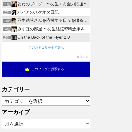
とわのブログ 〜羽生くん全力応援〜
11位
ババアのスケオタ日記
12位
羽生結弦さんを応援する日々を綴るブログ
13位
みずほの部屋 〜羽生結弦資料倉庫＆徒然日記〜
14位
On the Back of the Flyer 2.0
15位
このカテゴリを全て表示
参加する
このブログに投票する
カテゴリー
カ
テ
ゴ
アーカイブ
リ
ア
ー
ー