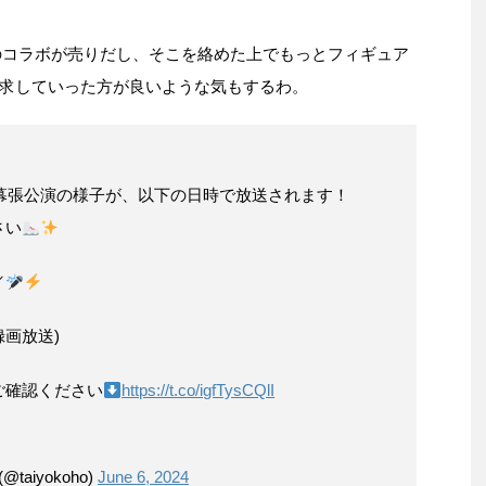
とのコラボが売りだし、そこを絡めた上でもっとフィギュア
求していった方が良いような気もするわ。
 2024 幕張公演の様子が、以下の日時で放送されます！
さい
／
(録画放送)
ご確認ください
https://t.co/igfTysCQlI
aiyokoho)
June 6, 2024