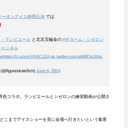
ジーオンアイス静岡公演
では
ン・ランビエール
と北京五輪金の
#ギヨーム・シゼロン
チャンネル
on
https://t.co/ximVN5C1Zd
pic.twitter.com/aNf8Qo1Kbc
gureskate5ch)
June 6, 2024
異色コラボ。ランビエールとシゼロンの練習動画が公開さ
どこまでアイスショーを見に会場へ行きたいという集客