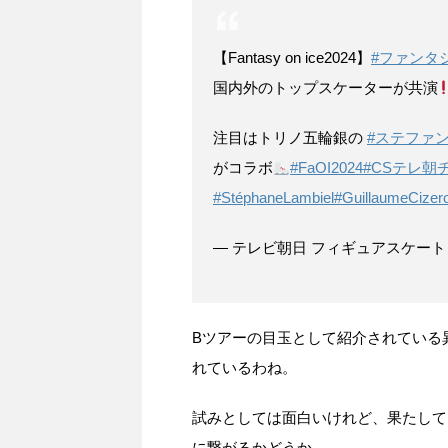
【Fantasy on ice2024】
#ファンタ
国内外のトップスケーターが共演
注目はトリノ五輪銀の
#ステファ
がコラボ
#FaOI2024
#CSテレ朝
#StéphaneLambiel
#GuillaumeCizer
— テレビ朝日 フィギュアスケート (@fi
Bツアーの目玉として紹介されている
れているわね。
試みとしては面白いけれど、果たして
に繋がるかどうか、、、