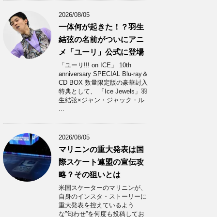
2026/08/05
一体何が起きた！？羽生
結弦の名前がついにアニ
メ「ユーリ」公式に登場
「ユーリ!!! on ICE」 10th
anniversary SPECIAL Blu-ray＆
CD BOX 数量限定版の豪華封入
特典として、 「Ice Jewels」羽
生結弦×ジャン・ジャック・ル
...
2026/08/05
マリニンの重大発表は国
際スケート連盟の宣伝攻
略？その狙いとは
米国スケーターのマリニンが、
自身のインスタ・ストーリーに
重大発表を控えているよう
な”匂わせ”を何度も投稿してお