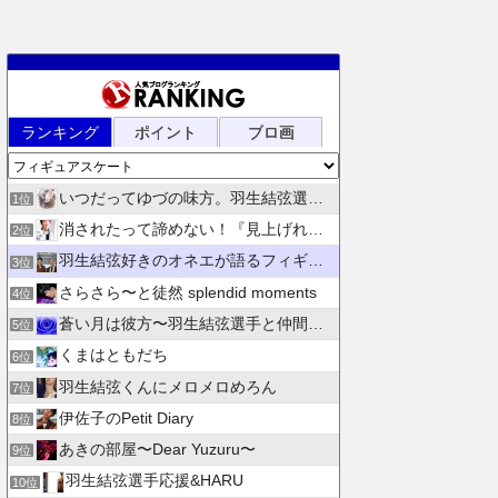
ランキング
ポイント
ブロ画
いつだってゆづの味方。羽生結弦選手応援団 紫色のブログ
1位
消されたって諦めない！『見上げれば、青空 』別館
2位
羽生結弦好きのオネエが語るフィギュアスケート
3位
さらさら〜と徒然 splendid moments
4位
蒼い月は彼方〜羽生結弦選手と仲間たちの日々を花束にして〜
5位
くまはともだち
6位
羽生結弦くんにメロメロめろん
7位
伊佐子のPetit Diary
8位
あきの部屋〜Dear Yuzuru〜
9位
羽生結弦選手応援&HARU
10位