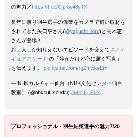
の魅力／
https://t.co/CjpKw48yTX
長年に渡り羽生選手の偉業をカメラで追い取材を
されてきた矢口亨さん(
@yaguchi_toru
)と高木恵
さんが登場！
お二人しか知りえないエピソードを交えて
#フィ
ギュアスケート
の「静かだけど心に届く写真」
を伝えます。
pic.twitter.com/rgZmwkeEiY
— NHKカルチャー仙台（NHK文化センター仙台
教室） (@nhkcul_sendai)
June 8, 2024
プロフェッショナル・羽生結弦選手の魅力7/20