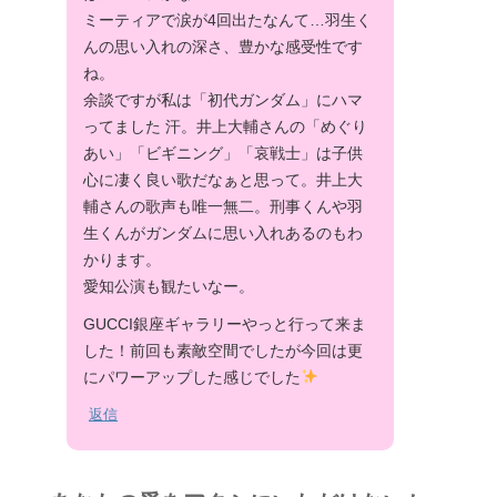
ミーティアで涙が4回出たなんて…羽生く
んの思い入れの深さ、豊かな感受性です
ね。
余談ですが私は「初代ガンダム」にハマ
ってました 汗。井上大輔さんの「めぐり
あい」「ビギニング」「哀戦士」は子供
心に凄く良い歌だなぁと思って。井上大
輔さんの歌声も唯一無二。刑事くんや羽
生くんがガンダムに思い入れあるのもわ
かります。
愛知公演も観たいなー。
GUCCI銀座ギャラリーやっと行って来ま
した！前回も素敵空間でしたが今回は更
にパワーアップした感じでした
返信