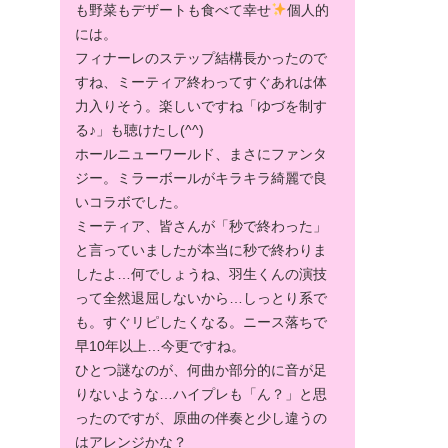
も野菜もデザートも食べて幸せ
個人的
には。
フィナーレのステップ結構長かったので
すね、ミーティア終わってすぐあれは体
力入りそう。楽しいですね「ゆづを制す
る♪」も聴けたし(^^)
ホールニューワールド、まさにファンタ
ジー。ミラーボールがキラキラ綺麗で良
いコラボでした。
ミーティア、皆さんが「秒で終わった」
と言っていましたが本当に秒で終わりま
したよ…何でしょうね、羽生くんの演技
って全然退屈しないから…しっとり系で
も。すぐリピしたくなる。ニース落ちで
早10年以上…今更ですね。
ひとつ謎なのが、何曲か部分的に音が足
りないような…ハイプレも「ん？」と思
ったのですが、原曲の伴奏と少し違うの
はアレンジかな？