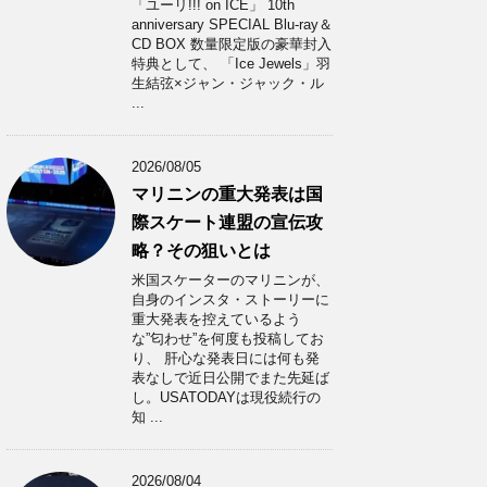
「ユーリ!!! on ICE」 10th
anniversary SPECIAL Blu-ray＆
CD BOX 数量限定版の豪華封入
特典として、 「Ice Jewels」羽
生結弦×ジャン・ジャック・ル
...
2026/08/05
マリニンの重大発表は国
際スケート連盟の宣伝攻
略？その狙いとは
米国スケーターのマリニンが、
自身のインスタ・ストーリーに
重大発表を控えているよう
な”匂わせ”を何度も投稿してお
り、 肝心な発表日には何も発
表なしで近日公開でまた先延ば
し。USATODAYは現役続行の
知 ...
2026/08/04