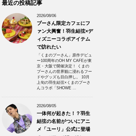
カ
最近の投稿記事
イ
ブ
2026/08/06
プーさん限定カフェにフ
ァン大興奮！羽生結弦×デ
ィズニーコラボアイテム
で訪れたい
「くまのプーさん」原作デビュ
ー100周年のOH MY CAFEが東
京・大阪で開催決定！ くまの
プーさんの世界観に浸れるフー
ドやグッズも目白押し。 10月
上旬の羽生結弦×くまのプーさ
んコラボ「SHOWE ...
2026/08/05
一体何が起きた！？羽生
結弦の名前がついにアニ
メ「ユーリ」公式に登場