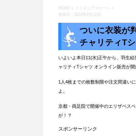
HOME
>
フィギュアスケート
>
投稿日：
2024年9月11日
ついに衣装が
チャリティT
いよいよ本日11(水)正午から、羽
ャリティTシャツ オンライン販売が
1人4枚までの枚数制限や注文間違い
よ。
京都・両足院で開催中のエリザベスペ
が！？
スポンサーリンク