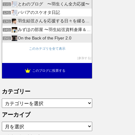
とわのブログ 〜羽生くん全力応援〜
11位
ババアのスケオタ日記
12位
羽生結弦さんを応援する日々を綴るブログ
13位
みずほの部屋 〜羽生結弦資料倉庫＆徒然日記〜
14位
On the Back of the Flyer 2.0
15位
このカテゴリを全て表示
参加する
このブログに投票する
カテゴリー
カ
テ
ゴ
アーカイブ
リ
ア
ー
ー