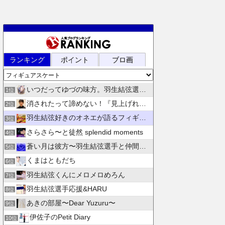
ランキング
ポイント
ブロ画
いつだってゆづの味方。羽生結弦選手応援団 紫色のブログ
1位
消されたって諦めない！『見上げれば、青空 』別館
2位
羽生結弦好きのオネエが語るフィギュアスケート
3位
さらさら〜と徒然 splendid moments
4位
蒼い月は彼方〜羽生結弦選手と仲間たちの日々を花束にして〜
5位
くまはともだち
6位
羽生結弦くんにメロメロめろん
7位
羽生結弦選手応援&HARU
8位
あきの部屋〜Dear Yuzuru〜
9位
伊佐子のPetit Diary
10位