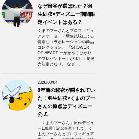
なぜ渋谷が選ばれた？羽
生結弦×ディズニー期間限
定イベントはある？
くまのプーさんとプロフィギュ
アスケーター・羽生結弦による
特別なコラボレーションの商品
コレクション、 「SHOWER
OF HEART ーかがやくひかり
のプレゼントー」が10月上旬発
売決定となり、 なぜ ...
2026/08/04
8年前の秘密が隠されてい
た！羽生結弦×くまのプー
さんの原点はディズニー
公式
「くまのプーさん」原作デビュ
ー100周年記念企画として、く
まのプーさんとプロフィギュア