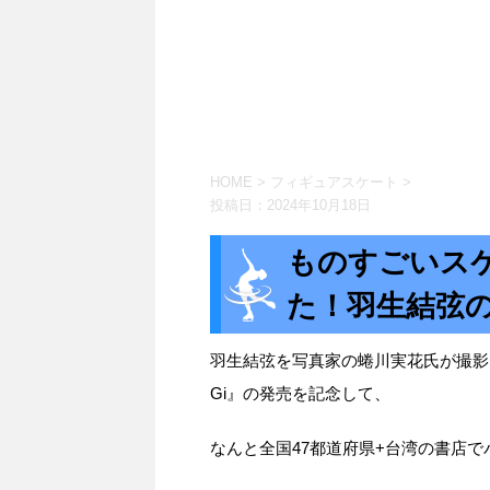
HOME
>
フィギュアスケート
>
投稿日：
2024年10月18日
ものすごいス
た！羽生結弦
羽生結弦を写真家の蜷川実花氏が撮影し
Gi』の発売を記念して、
なんと全国47都道府県+台湾の書店