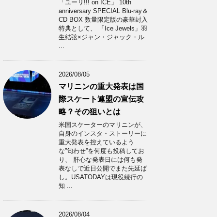
「ユーリ!!! on ICE」 10th
anniversary SPECIAL Blu-ray＆
CD BOX 数量限定版の豪華封入
特典として、 「Ice Jewels」羽
生結弦×ジャン・ジャック・ル
...
2026/08/05
マリニンの重大発表は国
際スケート連盟の宣伝攻
略？その狙いとは
米国スケーターのマリニンが、
自身のインスタ・ストーリーに
重大発表を控えているよう
な”匂わせ”を何度も投稿してお
り、 肝心な発表日には何も発
表なしで近日公開でまた先延ば
し。USATODAYは現役続行の
知 ...
2026/08/04