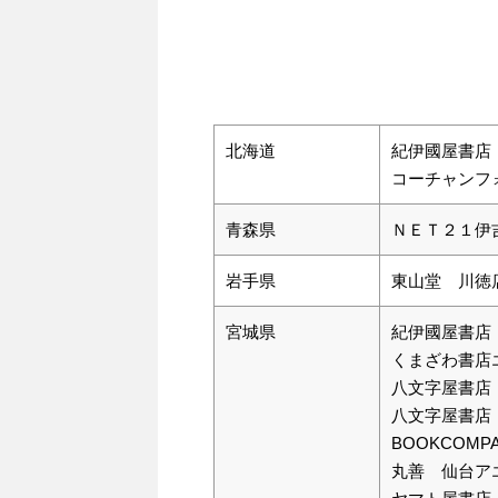
北海道
紀伊國屋書店
コーチャンフ
青森県
ＮＥＴ２１伊
岩手県
東山堂 川徳
宮城県
紀伊國屋書店
くまざわ書店
八文字屋書店
八文字屋書店
BOOKCOM
丸善 仙台ア