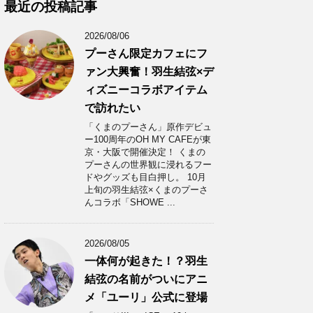
カ
最近の投稿記事
イ
ブ
2026/08/06
プーさん限定カフェにフ
ァン大興奮！羽生結弦×デ
ィズニーコラボアイテム
で訪れたい
「くまのプーさん」原作デビュ
ー100周年のOH MY CAFEが東
京・大阪で開催決定！ くまの
プーさんの世界観に浸れるフー
ドやグッズも目白押し。 10月
上旬の羽生結弦×くまのプーさ
んコラボ「SHOWE ...
2026/08/05
一体何が起きた！？羽生
結弦の名前がついにアニ
メ「ユーリ」公式に登場