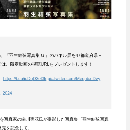
in』『羽生結弦写真集 Gi』のパネル展を47都道府県＋
は、限定動画の視聴URLをプレゼントします！
。
https://t.co/icDqD3eI3k
pic.twitter.com/MeqhbxtDvy
, 2024
を写真家の蜷川実花氏が撮影した写真集『羽生結弦写真
の発売を記念して、