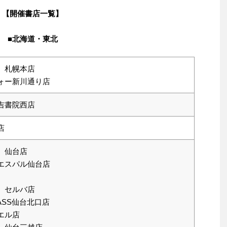
【開催書店一覧】
■北海道・東北
 札幌本店
ォー新川通り店
吉書院西店
店
 仙台店
エスパル仙台店
 セルバ店
PASS仙台北口店
エル店