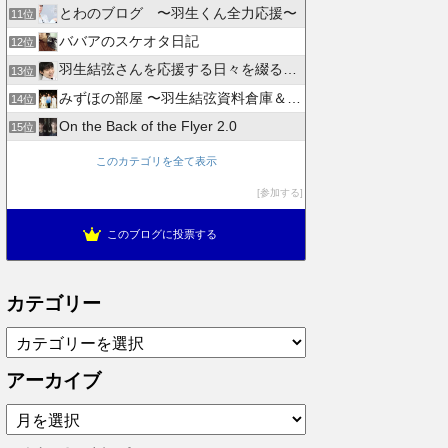
とわのブログ 〜羽生くん全力応援〜
11位
ババアのスケオタ日記
12位
羽生結弦さんを応援する日々を綴るブログ
13位
みずほの部屋 〜羽生結弦資料倉庫＆徒然日記〜
14位
On the Back of the Flyer 2.0
15位
このカテゴリを全て表示
参加する
このブログに投票する
カテゴリー
カ
テ
ゴ
アーカイブ
リ
ア
ー
ー