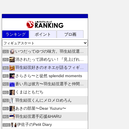
ランキング
ポイント
ブロ画
いつだってゆづの味方。羽生結弦選手応援団 紫色のブログ
1位
消されたって諦めない！『見上げれば、青空 』別館
2位
羽生結弦好きのオネエが語るフィギュアスケート
3位
さらさら〜と徒然 splendid moments
4位
蒼い月は彼方〜羽生結弦選手と仲間たちの日々を花束にして〜
5位
くまはともだち
6位
羽生結弦くんにメロメロめろん
7位
あきの部屋〜Dear Yuzuru〜
8位
羽生結弦選手応援&HARU
9位
伊佐子のPetit Diary
10位