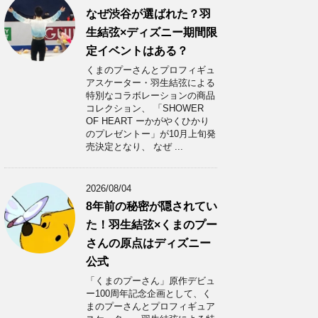
なぜ渋谷が選ばれた？羽
生結弦×ディズニー期間限
定イベントはある？
くまのプーさんとプロフィギュ
アスケーター・羽生結弦による
特別なコラボレーションの商品
コレクション、 「SHOWER
OF HEART ーかがやくひかり
のプレゼントー」が10月上旬発
売決定となり、 なぜ ...
2026/08/04
8年前の秘密が隠されてい
た！羽生結弦×くまのプー
さんの原点はディズニー
公式
「くまのプーさん」原作デビュ
ー100周年記念企画として、く
まのプーさんとプロフィギュア