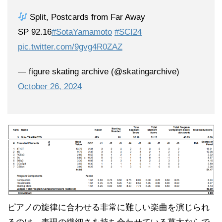
Split, Postcards from Far Away
SP 92.16
#SotaYamamoto
#SCI24
pic.twitter.com/9gvg4R0ZAZ
— figure skating archive (@skatingarchive)
October 26, 2024
ピアノの旋律に合わせる非常に難しい楽曲を演じられ