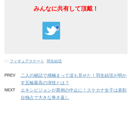
みんなに共有して頂戴！
-
フィギュアスケート
,
羽生結弦
PREV
二人の秘話で感極まって涙も見せた！羽生結弦が明か
す五輪最高の演技とは？
NEXT
エキシビジョンが異例の中止に！スケカナ女子は表彰
台独占で大きな巻き返し