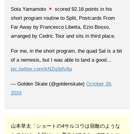
Sota Yamamoto
scored 92.16 points in his
short program routine to Split, Postcards From
Far Away by Francesco Libetta, Ezio Bosso,
arranged by Cedric Tour and sits in third place.
For me, in the short program, the quad Sal is a bit
of a nemesis, but I was able to land a good…
pic.twitter.com/kNZq3pfv8a
— Golden Skate (@goldenskate)
October 26,
2024
山本草太「ショートの4サルコウは宿敵のような