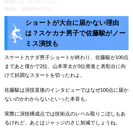
HOME
>
フィギュアスケート
>
投稿日：
2024年10月27日
ショートが大台に届かない理由
は？スケカナ男子で佐藤駿がノー
ミス演技も
スケートカナダ男子ショートが終わり、佐藤駿が100点
まであと僅かで2位、山本草太が3位発進と表彰台に向
けて好調なスタートを切ったわよ。
佐藤駿は演技直後のインタビューではなぜ100点に届か
ないのかわからないといった本音も。
実際に演技構成点では技術点のレベル取りこぼしもあ
るけれど、あとはジャッジのさじ加減でしょうね。