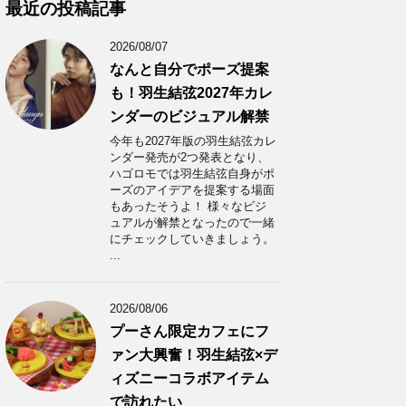
カ
最近の投稿記事
イ
ブ
2026/08/07
なんと自分でポーズ提案
も！羽生結弦2027年カレ
ンダーのビジュアル解禁
今年も2027年版の羽生結弦カレ
ンダー発売が2つ発表となり、
ハゴロモでは羽生結弦自身がポ
ーズのアイデアを提案する場面
もあったそうよ！ 様々なビジ
ュアルが解禁となったので一緒
にチェックしていきましょう。
...
2026/08/06
プーさん限定カフェにフ
ァン大興奮！羽生結弦×デ
ィズニーコラボアイテム
で訪れたい