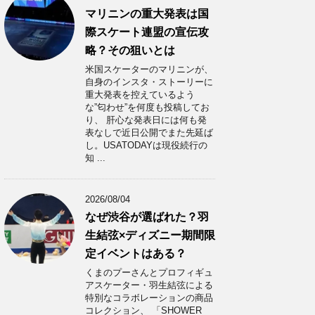
マリニンの重大発表は国
際スケート連盟の宣伝攻
略？その狙いとは
米国スケーターのマリニンが、
自身のインスタ・ストーリーに
重大発表を控えているよう
な”匂わせ”を何度も投稿してお
り、 肝心な発表日には何も発
表なしで近日公開でまた先延ば
し。USATODAYは現役続行の
知 ...
2026/08/04
なぜ渋谷が選ばれた？羽
生結弦×ディズニー期間限
定イベントはある？
くまのプーさんとプロフィギュ
アスケーター・羽生結弦による
特別なコラボレーションの商品
コレクション、 「SHOWER