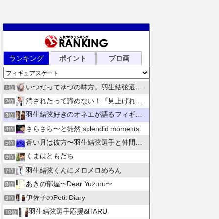
ランキング
ポイント
ブロ画
いつだってゆづの味方。羽生結弦選手応援団 紫色のブログ
1位
消されたって諦めない！『見上げれば、青空 』別館
2位
羽生結弦好きのオネエが語るフィギュアスケート
3位
さらさら〜と徒然 splendid moments
4位
蒼い月は彼方〜羽生結弦選手と仲間たちの日々を花束にして〜
5位
くまはともだち
6位
羽生結弦くんにメロメロめろん
7位
あきの部屋〜Dear Yuzuru〜
8位
伊佐子のPetit Diary
9位
羽生結弦選手応援&HARU
10位