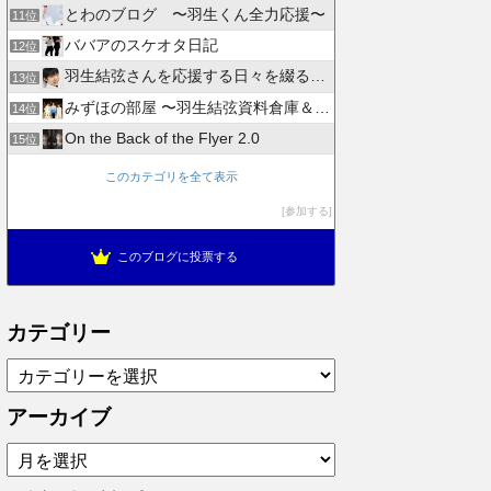
とわのブログ 〜羽生くん全力応援〜
11位
ババアのスケオタ日記
12位
羽生結弦さんを応援する日々を綴るブログ
13位
みずほの部屋 〜羽生結弦資料倉庫＆徒然日記〜
14位
On the Back of the Flyer 2.0
15位
このカテゴリを全て表示
参加する
このブログに投票する
カテゴリー
カ
テ
ゴ
アーカイブ
リ
ア
ー
ー