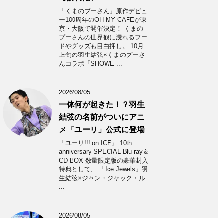
「くまのプーさん」原作デビュ
ー100周年のOH MY CAFEが東
京・大阪で開催決定！ くまの
プーさんの世界観に浸れるフー
ドやグッズも目白押し。 10月
上旬の羽生結弦×くまのプーさ
んコラボ「SHOWE ...
2026/08/05
一体何が起きた！？羽生
結弦の名前がついにアニ
メ「ユーリ」公式に登場
「ユーリ!!! on ICE」 10th
anniversary SPECIAL Blu-ray＆
CD BOX 数量限定版の豪華封入
特典として、 「Ice Jewels」羽
生結弦×ジャン・ジャック・ル
...
2026/08/05