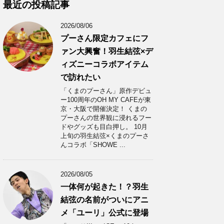
カ
最近の投稿記事
イ
ブ
2026/08/06
プーさん限定カフェにフ
ァン大興奮！羽生結弦×デ
ィズニーコラボアイテム
で訪れたい
「くまのプーさん」原作デビュ
ー100周年のOH MY CAFEが東
京・大阪で開催決定！ くまの
プーさんの世界観に浸れるフー
ドやグッズも目白押し。 10月
上旬の羽生結弦×くまのプーさ
んコラボ「SHOWE ...
2026/08/05
一体何が起きた！？羽生
結弦の名前がついにアニ
メ「ユーリ」公式に登場