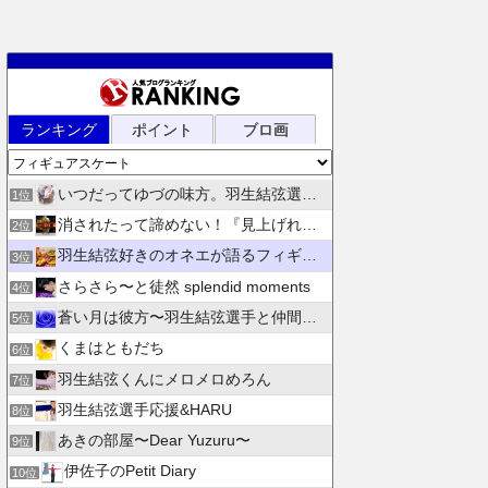
ランキング
ポイント
ブロ画
いつだってゆづの味方。羽生結弦選手応援団 紫色のブログ
1位
消されたって諦めない！『見上げれば、青空 』別館
2位
羽生結弦好きのオネエが語るフィギュアスケート
3位
さらさら〜と徒然 splendid moments
4位
蒼い月は彼方〜羽生結弦選手と仲間たちの日々を花束にして〜
5位
くまはともだち
6位
羽生結弦くんにメロメロめろん
7位
羽生結弦選手応援&HARU
8位
あきの部屋〜Dear Yuzuru〜
9位
伊佐子のPetit Diary
10位