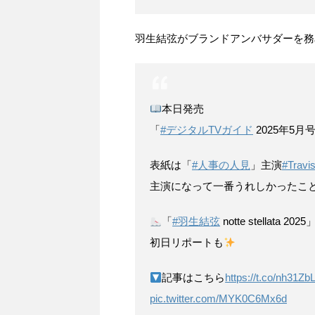
羽生結弦がブランドアンバサダーを務
本日発売
「
#デジタルTVガイド
2025年5月
表紙は「
#人事の人見
」主演
#Travi
主演になって一番うれしかったこ
「
#羽生結弦
notte stellata 2025
初日リポートも
記事はこちら
https://t.co/nh31Zb
pic.twitter.com/MYK0C6Mx6d