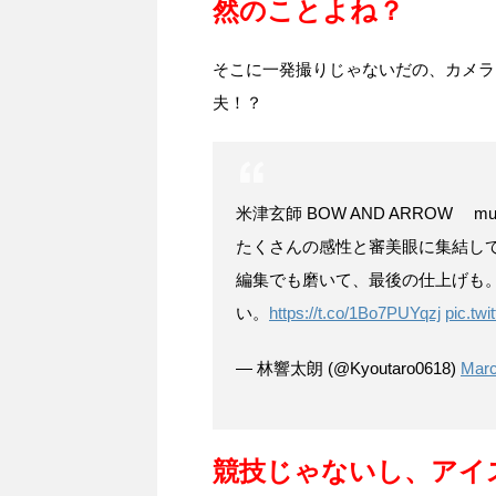
然のことよね？
そこに一発撮りじゃないだの、カメラ
夫！？
米津玄師 BOW AND ARROW musi
たくさんの感性と審美眼に集結し
編集でも磨いて、最後の仕上げも
い。
https://t.co/1Bo7PUYqzj
pic.tw
— 林響太朗 (@Kyoutaro0618)
Marc
競技じゃないし、アイ