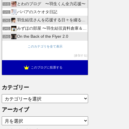
とわのブログ 〜羽生くん全力応援〜
11位
ババアのスケオタ日記
12位
羽生結弦さんを応援する日々を綴るブログ
13位
みずほの部屋 〜羽生結弦資料倉庫＆徒然日記〜
14位
On the Back of the Flyer 2.0
15位
このカテゴリを全て表示
参加する
このブログに投票する
カテゴリー
カ
テ
ゴ
アーカイブ
リ
ア
ー
ー