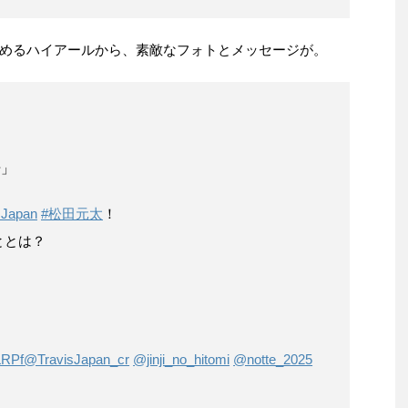
めるハイアールから、素敵なフォトとメッセージが。
号」
sJapan
#松田元太
！
ととは？
」
LRPf
@TravisJapan_cr
@jinji_no_hitomi
@notte_2025