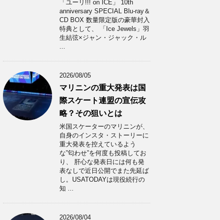
「ユーリ!!! on ICE」 10th
anniversary SPECIAL Blu-ray＆
CD BOX 数量限定版の豪華封入
特典として、 「Ice Jewels」羽
生結弦×ジャン・ジャック・ル
...
2026/08/05
マリニンの重大発表は国
際スケート連盟の宣伝攻
略？その狙いとは
米国スケーターのマリニンが、
自身のインスタ・ストーリーに
重大発表を控えているよう
な”匂わせ”を何度も投稿してお
り、 肝心な発表日には何も発
表なしで近日公開でまた先延ば
し。USATODAYは現役続行の
知 ...
2026/08/04