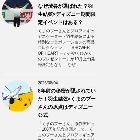
なぜ渋谷が選ばれた？羽
生結弦×ディズニー期間限
定イベントはある？
くまのプーさんとプロフィギュ
アスケーター・羽生結弦による
特別なコラボレーションの商品
コレクション、 「SHOWER
OF HEART ーかがやくひかり
のプレゼントー」が10月上旬発
売決定となり、 なぜ ...
2026/08/04
8年前の秘密が隠されてい
た！羽生結弦×くまのプー
さんの原点はディズニー
公式
「くまのプーさん」原作デビュ
ー100周年記念企画として、く
まのプーさんとプロフィギュア