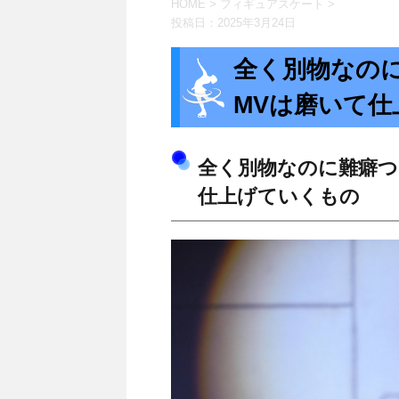
HOME
>
フィギュアスケート
>
投稿日：
2025年3月24日
全く別物なの
MVは磨いて
全く別物なのに難癖つ
仕上げていくもの