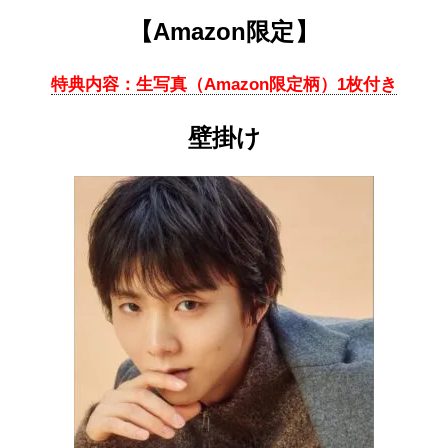
【
Amazon限定
】
特典内容：生写真（Amazon限定柄）1枚付き
壁掛け