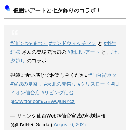
仮囲いアートと七夕飾りのコラボ！
#仙台七夕まつり
#サンドウィッチマン
と
#羽生
結弦
さんの登場で話題の
#仮囲いアート
と、
#七
夕飾り
のコラボ
視線に近い感じでお楽しみください
#仙台街ネタ
#宮城の夏祭り
#東北の夏祭り
#クリスロード
#旧
イオン仙台店
#リビング仙台
pic.twitter.com/GEWQjuNYcz
— リビング仙台Web@仙台宮城の地域情報
(@LIVING_Sendai)
August 6, 2025