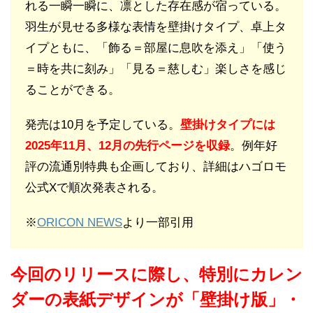
れる一瞬一瞬に、凛とした存在感が宿っている。
羽生が見せる多様な表情を壁掛けタイプ、卓上タ
イプともに、「飾る＝部屋に息吹を添え」「使う
＝時を共に刻み」「見る＝慈しむ」楽しさを感じ
ることができる。
発売は10月を予定している。
壁掛けタイプには
2025年11月、12月の先行ページを収録
。例年好
評の流通別特典も企画しており、詳細はハゴロモ
公式Xで順次発表される。
※
ORICON NEWS
より一部引用
今回のリリースに際し、特別にカレン
ダーの表紙デザインが「壁掛け版」・