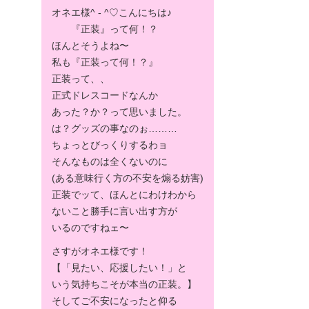
オネエ様^ - ^♡こんにちは♪
『正装』って何！？
ほんとそうよね〜
私も『正装って何！？』
正装って、、
正式ドレスコードなんか
あった？か？って思いました。
は？グッズの事なのぉ………
ちょっとびっくりするわョ
そんなものは全くないのに
(ある意味行く方の不安を煽る妨害)
正装でッて、ほんとにわけわから
ないこと勝手に言い出す方が
いるのですねェ〜
さすがオネエ様です！
【「見たい、応援したい！」と
いう気持ちこそが本当の正装。】
そしてご不安になったと仰る