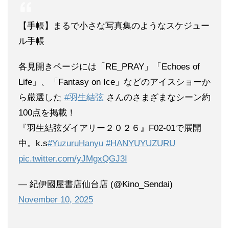
【手帳】まるで小さな写真集のようなスケジュー
ル手帳
各見開きページには「RE_PRAY」「Echoes of
Life」、「Fantasy on Ice」などのアイスショーか
ら厳選した
#羽生結弦
さんのさまざまなシーン約
100点を掲載！
『羽生結弦ダイアリー２０２６』F02-01で展開
中。k.s
#YuzuruHanyu
#HANYUYUZURU
pic.twitter.com/yJMgxQGJ3I
— 紀伊國屋書店仙台店 (@Kino_Sendai)
November 10, 2025