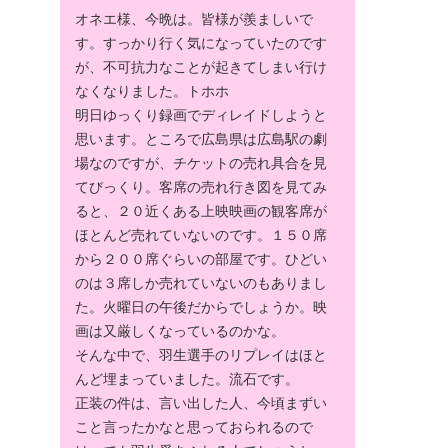
オネエ様、今晩は。皆様が羨ましいで
す。すっかり行く気になっていたのです
が、不可抗力なことが起きてしまい行け
なくなりました。トホホ
明日ゆっくり録画でディレイドしようと
思います。ところで広島県は広島駅の劇
場なのですが、チケットの売れ具合を見
てびっくり。客席の売れ行き図を見てみ
ると、２０近くある上映映画の観客席が
ほとんど売れていないのです。１５０席
から２００席ぐらいの部屋です。ひどい
のは３席しか売れていないのもありまし
た。火曜日の午後だからでしょうか。映
画は又厳しくなっているのかな。
そんな中で、羽生選手のリプレイはほと
んど埋まっていました。流石です。
正装の件は、言い出した人、今頃まずい
こと言ったかなと思っておられるので