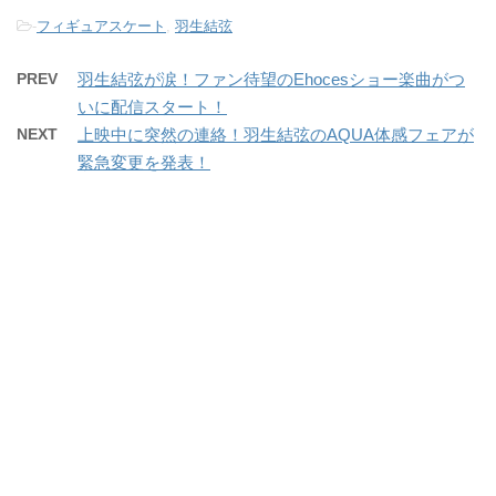
-
フィギュアスケート
,
羽生結弦
PREV
羽生結弦が涙！ファン待望のEhocesショー楽曲がつ
いに配信スタート！
NEXT
上映中に突然の連絡！羽生結弦のAQUA体感フェアが
緊急変更を発表！