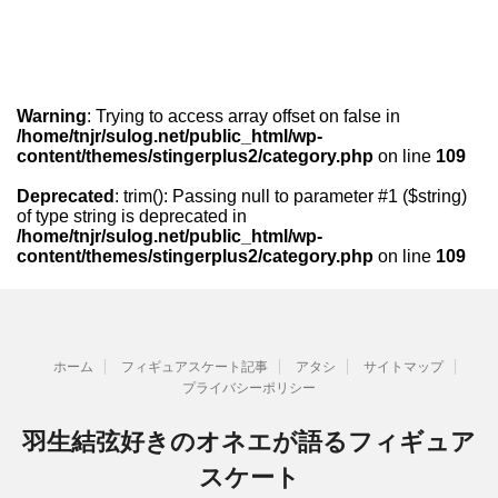
Warning
: Trying to access array offset on false in
/home/tnjr/sulog.net/public_html/wp-
content/themes/stingerplus2/category.php
on line
109
Deprecated
: trim(): Passing null to parameter #1 ($string)
of type string is deprecated in
/home/tnjr/sulog.net/public_html/wp-
content/themes/stingerplus2/category.php
on line
109
ホーム
フィギュアスケート記事
アタシ
サイトマップ
プライバシーポリシー
羽生結弦好きのオネエが語るフィギュア
スケート