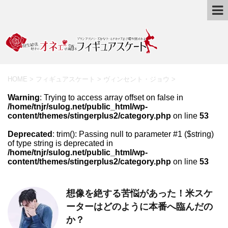
HOME
>
フィギュアスケート
>
ヴィンセント・ジョウ
>
Warning
: Trying to access array offset on false in
/home/tnjr/sulog.net/public_html/wp-
content/themes/stingerplus2/category.php
on line
53
Deprecated
: trim(): Passing null to parameter #1 ($string)
of type string is deprecated in
/home/tnjr/sulog.net/public_html/wp-
content/themes/stingerplus2/category.php
on line
53
想像を絶する苦悩があった！米スケ
ーターはどのように本番へ臨んだの
か？