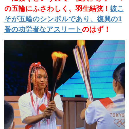
の五輪にふさわしく、羽生結弦！
彼こ
そが五輪のシンボルであり、復興の1
番の功労者なアスリート
のはず！