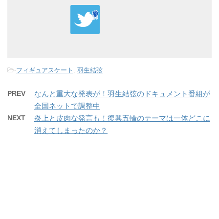
-
フィギュアスケート
,
羽生結弦
PREV
なんと重大な発表が！羽生結弦のドキュメント番組が
全国ネットで調整中
NEXT
炎上と皮肉な発言も！復興五輪のテーマは一体どこに
消えてしまったのか？