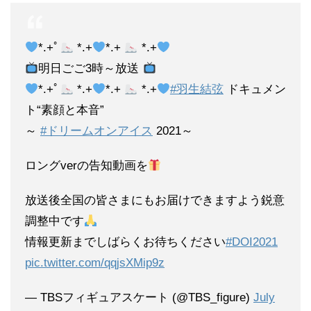
*.+ﾟ
*.+
*.+
*.+
明日ごご3時～放送
*.+ﾟ
*.+
*.+
*.+
#羽生結弦
ドキュメン
ト“素顔と本音”
～
#ドリームオンアイス
2021～
ロングverの告知動画を
放送後全国の皆さまにもお届けできますよう鋭意
調整中です
情報更新までしばらくお待ちください
#DOI2021
pic.twitter.com/qqjsXMip9z
— TBSフィギュアスケート (@TBS_figure)
July