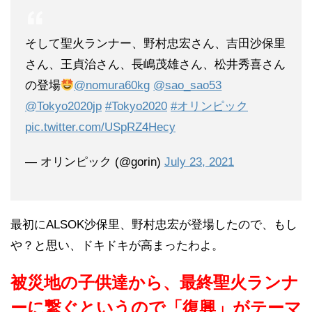
そして聖火ランナー、野村忠宏さん、吉田沙保里
さん、王貞治さん、長嶋茂雄さん、松井秀喜さん
の登場
@nomura60kg
@sao_sao53
@Tokyo2020jp
#Tokyo2020
#オリンピック
pic.twitter.com/USpRZ4Hecy
— オリンピック (@gorin)
July 23, 2021
最初にALSOK沙保里、野村忠宏が登場したので、もし
や？と思い、ドキドキが高まったわよ。
被災地の子供達から、最終聖火ランナ
ーに繋ぐというので「復興」がテーマ