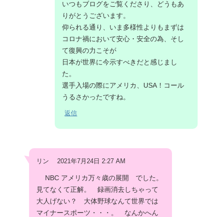
いつもブログをご覧くださり、どうもあ
りがとうございます。
仰られる通り、いま多様性よりもまずは
コロナ禍において安心・安全の為、そし
て復興の力こそが
日本が世界に今示すべきだと感じまし
た。
選手入場の際にアメリカ、USA！コール
うるさかったですね。
返信
リン 2021年7月24日 2:27 AM
NBC アメリカ万々歳の展開 でした。
見てなくて正解。 録画消去しちゃって
大人げない？ 大体野球なんて世界では
マイナースポーツ・・・。 なんかへん