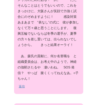
そんなことはとうでもいいので、これを
きっかけに、大阪さんが笑顔で力強く試
合にのぞめますように！ 感染対策
あまあまで “表なし”の式に 彼が参加し
なくて万々歳と思うことにします。 復
興五輪でないならば冬季の選手が、夏季
の方々を差し置いては、出られないでし
ょうから。 きっと結果オーライ！
あ、森氏の貢献に、何か名誉職を と
組織委員会は、お考え中のようで。神経
の強靭さたるや 凄いわね。 SOS 発
信？ やっぱ 腹くくってねえなあ。○子
ちゃん！
返信