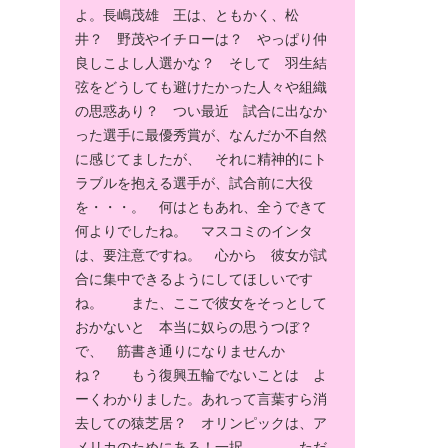
よ。長嶋茂雄 王は、ともかく、松
井？ 野茂やイチローは？ やっぱり仲
良しこよし人選かな？ そして 羽生結
弦をどうしても避けたかった人々や組織
の思惑あり？ つい最近 試合に出なか
った選手に最優秀賞が、なんだか不自然
に感じてましたが、 それに精神的にト
ラブルを抱える選手が、試合前に大役
を・・・。 何はともあれ、全うできて
何よりでしたね。 マスコミのインタ
は、要注意ですね。 心から 彼女が試
合に集中できるようにしてほしいです
ね。 また、ここで彼女をそっとして
おかないと 本当に奴らの思うつぼ？
で、 筋書き通りになりませんか
ね？ もう復興五輪でないことは よ
ーくわかりました。あれって言葉すら消
去しての猿芝居？ オリンピックは、ア
メリカのためにある！一択。 ただ