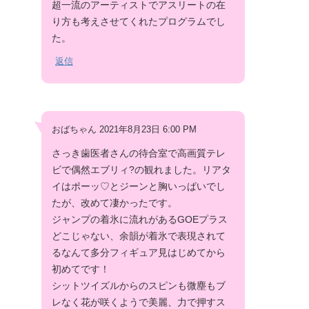
超一流のアーティストでアスリートの在
り方も考えさせてくれたプログラムでし
た。
返信
おばちゃん 2021年8月23日 6:00 PM
さっき歯医者さんの待合室で高画質テレ
ビで偶然エブリィ?の観れました。リアタ
イはポーッ♡とジーンと胸いっぱいでし
たが、改めて凄かったです。
ジャンプの着氷に流れがあるGOEプラス
どこじゃない、余韻が着氷で表現されて
るなんて多分フィギュア見はじめてから
初めてです！
シットツイズルからのスピンも微塵もブ
レなく花が咲くようで美麗、力で押すス