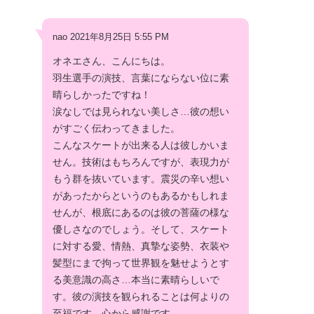
nao 2021年8月25日 5:55 PM
オネエさん、こんにちは。
羽生選手の演技、言葉にならない位に素
晴らしかったですね！
涙なしでは見られない美しさ…彼の想い
がすごく伝わってきました。
こんなスケートが出来る人は彼しかいま
せん。技術はもちろんですが、表現力が
もう群を抜いています。震災の辛い想い
があったからというのもあるかもしれま
せんが、根底にあるのは彼の菩薩の様な
優しさなのでしょう。そして、スケート
に対する愛、情熱、真摯な姿勢、衣装や
髪型にまで拘って世界観を魅せようとす
る美意識の高さ…本当に素晴らしいで
す。彼の演技を観られることは何よりの
至福です。心から感謝です。