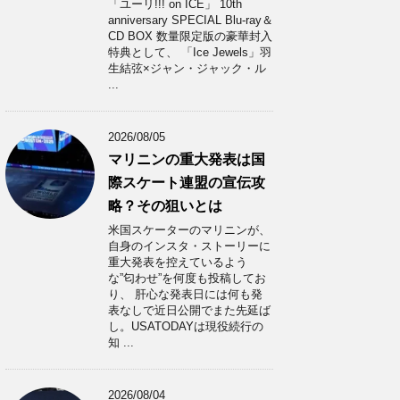
「ユーリ!!! on ICE」 10th
anniversary SPECIAL Blu-ray＆
CD BOX 数量限定版の豪華封入
特典として、 「Ice Jewels」羽
生結弦×ジャン・ジャック・ル
...
2026/08/05
マリニンの重大発表は国
際スケート連盟の宣伝攻
略？その狙いとは
米国スケーターのマリニンが、
自身のインスタ・ストーリーに
重大発表を控えているよう
な”匂わせ”を何度も投稿してお
り、 肝心な発表日には何も発
表なしで近日公開でまた先延ば
し。USATODAYは現役続行の
知 ...
2026/08/04