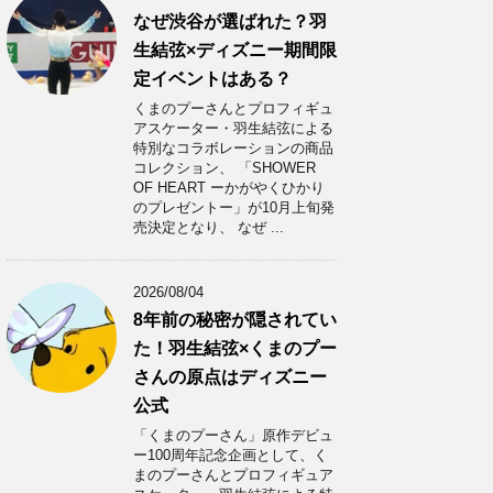
なぜ渋谷が選ばれた？羽
生結弦×ディズニー期間限
定イベントはある？
くまのプーさんとプロフィギュ
アスケーター・羽生結弦による
特別なコラボレーションの商品
コレクション、 「SHOWER
OF HEART ーかがやくひかり
のプレゼントー」が10月上旬発
売決定となり、 なぜ ...
2026/08/04
8年前の秘密が隠されてい
た！羽生結弦×くまのプー
さんの原点はディズニー
公式
「くまのプーさん」原作デビュ
ー100周年記念企画として、く
まのプーさんとプロフィギュア