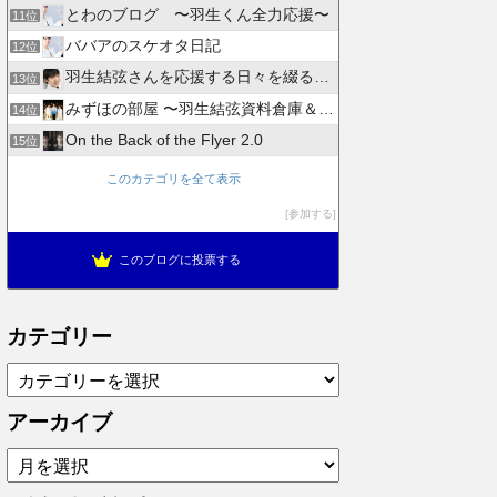
とわのブログ 〜羽生くん全力応援〜
11位
ババアのスケオタ日記
12位
羽生結弦さんを応援する日々を綴るブログ
13位
みずほの部屋 〜羽生結弦資料倉庫＆徒然日記〜
14位
On the Back of the Flyer 2.0
15位
このカテゴリを全て表示
参加する
このブログに投票する
カテゴリー
カ
テ
ゴ
アーカイブ
リ
ア
ー
ー