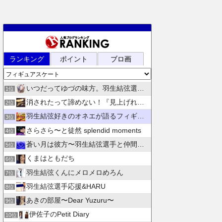
ランキング
ポイント
ブロ画
いつだってゆづの味方。羽生結弦選手応援団 紫色のブログ
1位
消されたって諦めない！『見上げれば、青空 』別館
2位
羽生結弦好きのオネエが語るフィギュアスケート
3位
さらさら〜と徒然 splendid moments
4位
蒼い月は彼方〜羽生結弦選手と仲間たちの日々を花束にして〜
5位
くまはともだち
6位
羽生結弦くんにメロメロめろん
7位
羽生結弦選手応援&HARU
8位
あきの部屋〜Dear Yuzuru〜
9位
伊佐子のPetit Diary
10位