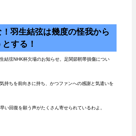
な！羽生結弦は幾度の怪我から
うとする！
生結弦NHK杯欠場のお知らせ。足関節靭帯損傷につい
気持ちを前向きに持ち、かつファンへの感謝と気遣いを
も早い回復を願う声がたくさん寄せられているわよ。