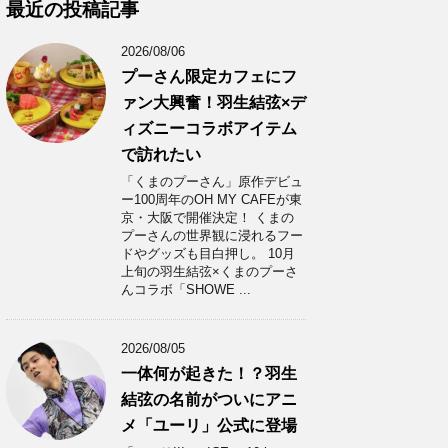
カ
最近の投稿記事
イ
ブ
2026/08/06
プーさん限定カフェにフ
ァン大興奮！羽生結弦×デ
ィズニーコラボアイテム
で訪れたい
「くまのプーさん」原作デビュ
ー100周年のOH MY CAFEが東
京・大阪で開催決定！ くまの
プーさんの世界観に浸れるフー
ドやグッズも目白押し。 10月
上旬の羽生結弦×くまのプーさ
んコラボ「SHOWE ...
2026/08/05
一体何が起きた！？羽生
結弦の名前がついにアニ
メ「ユーリ」公式に登場