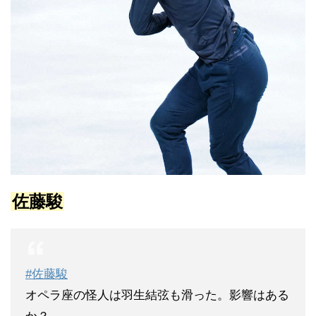
佐藤駿
#佐藤駿
オペラ座の怪人は羽生結弦も滑った。影響はある