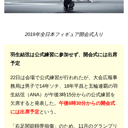
2019年全日本フィギュア開会式入り
羽生結弦は公式練習に参加せず、開会式には出席
予定
22日は会場で公式練習が行われたが、大会広報事
務局は男子で14年ソチ、18年平昌と五輪連覇の羽
生結弦（ANA）が午後3時15分からの公式練習を
欠席すると発表した。
午後6時30分からの開会式
には出席予定
という。
「右足関節靱帯損傷」のため、11月のグランプリ