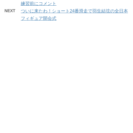
練習前にコメント
NEXT
ついに来たわ！ショート24番滑走で羽生結弦の全日本
フィギュア開会式