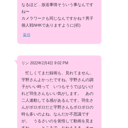
なるほど…放送事情そういう事なんです
ね〜
カメラワークも同じなんですかね？男子
個人戦NHKでありますように(祈)
返信
リン 2022年2月4日 9:02 PM
忙しくてまだ録画も、見れてません。
宇野さんよかったですね。宇野さんの調
子がいい時って いつもそうではないけ
れど羽生さんもいい気がします。 あの
二人連動してる感があるんです。羽生さ
んがボロボロだと宇野さんもボロボロの
時も多いのよね。なんだか不思議です
が。 うるさいのを覚悟して動画を見ま
すね。 ところで、おねえさま オー