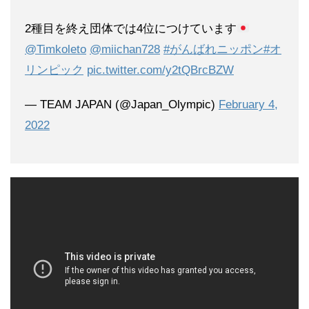
2種目を終え団体では4位につけています
@Timkoleto
@miichan728
#がんばれニッポン
#オ
リンピック
pic.twitter.com/y2tQBrcBZW
— TEAM JAPAN (@Japan_Olympic)
February 4,
2022