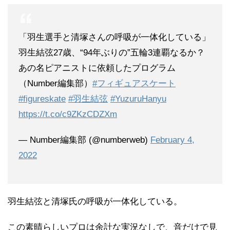
「羽生選手と清塚さんの呼吸が一体化している」
羽生結弦27歳、“94年ぶりの”五輪3連覇なるか？
あの名ピアニストに依頼したプログラム
（Number編集部）
#フィギュアスケート
#figureskate
#羽生結弦
#YuzuruHanyu
https://t.co/c9ZKzCDZXm
— Number編集部 (@numberweb)
February 4,
2022
羽生結弦と清塚氏の呼吸が一体化している。
この素晴らしいプロは余計な実況なしで、音だけで見