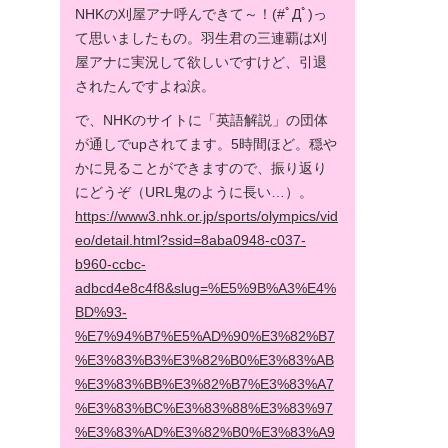
NHKの刈屋アナ呼んできて～！(#ﾟДﾟ)っ
て思いましたもの。羽生君の三連覇は刈
屋アナに実況して欲しいですけど、引退
されたんですよね涙。
で、NHKのサイトに「英語解説」の団体
が通しでupされてます。5時間ほど。穏や
かに見ることができますので、振り返り
にどうぞ（URL鬼のように長い…）。
https://www3.nhk.or.jp/sports/olympics/vid
eo/detail.html?ssid=8aba0948-c037-
b960-ccbc-
adbcd4e8c4f8&slug=%E5%9B%A3%E4%
BD%93-
%E7%94%B7%E5%AD%90%E3%82%B7
%E3%83%B3%E3%82%B0%E3%83%AB
%E3%83%BB%E3%82%B7%E3%83%A7
%E3%83%BC%E3%83%88%E3%83%97
%E3%83%AD%E3%82%B0%E3%83%A9