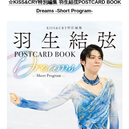
☆KISS&CRY特別編集 羽生結弦POSTCARD BOOK
Dreams -Short Program-