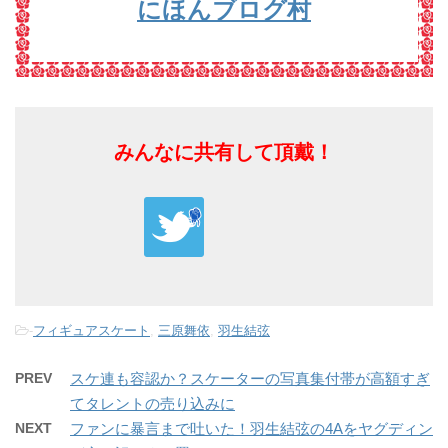
にほんブログ村
みんなに共有して頂戴！
-
フィギュアスケート
,
三原舞依
,
羽生結弦
PREV
スケ連も容認か？スケーターの写真集付帯が高額すぎ
てタレントの売り込みに
NEXT
ファンに暴言まで吐いた！羽生結弦の4Aをヤグディン