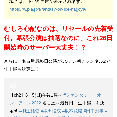
場合は、下記画面内で表示されます。
https://w.pia.jp/t/fantasy-on-ice-nagoya/
むしろ心配なのは、リセールの先着受
付。幕張公演は抽選なのに、これ26日
開始時のサーバー大丈夫！？
さらに、名古屋最終日公演がCSテレ朝チャンネル2で
生中継も決定に！
【ch2】6・5(日)午後1時～
#ファンタジー・オ
ン・アイス2022
名古屋～最終日「生中継」も決
定⛸
#羽生結弦
#織田信成
#坂本花織
#田中刑事
#