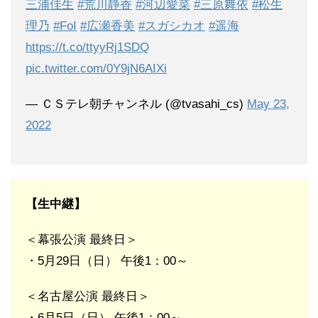
三浦佳生
#荒川静香
#河辺愛菜
#三原舞依
#松生
理乃
#FoI
#広瀬香美
#スガシカオ
#遥海
https://t.co/ttyyRj1SDQ
pic.twitter.com/0Y9jN6AIXi
— ＣＳテレ朝チャンネル (@tvasahi_cs)
May 23,
2022
【生中継】
＜幕張公演 最終日＞
・5月29日（日） 午後1：00～
＜名古屋公演 最終日＞
・6月5日（日） 午後1：00～