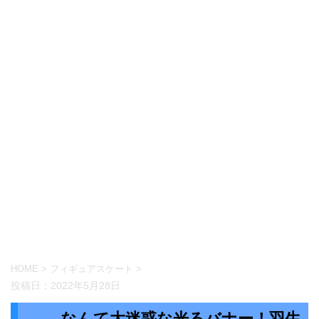
HOME
>
フィギュアスケート
>
投稿日：
2022年5月28日
なんて大迷惑な光るバナー！羽生