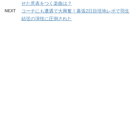
せた意表をつく楽曲は？
NEXT
コーチにも遭遇で大興奮！幕張2日目現地レポで羽生
結弦の演技に圧倒された