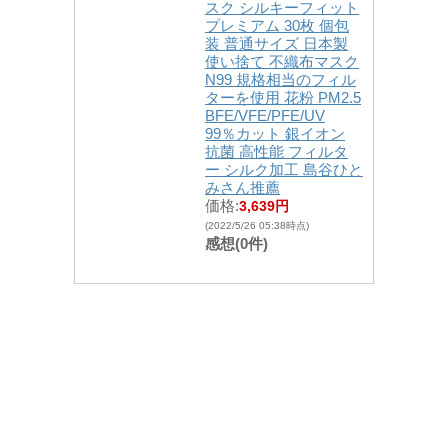
スク シルキーフィット
プレミアム 30枚 個包
装 普通サイズ 日本製
使い捨て 不織布マスク
N99 規格相当のフィル
ターを使用 花粉 PM2.5
BFE/VFE/PFE/UV
99％カット 銀イオン
抗菌 高性能 フィルタ
ー シルク加工 島谷ひと
みさん推薦
価格:
3,639円
(2022/5/26 05:38時点)
感想(0件)