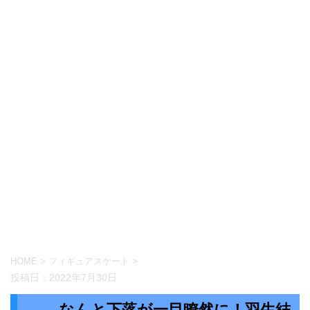
HOME
>
フィギュアスケート
>
投稿日：
2022年7月30日
なんと下落が一目瞭然に！羽生結