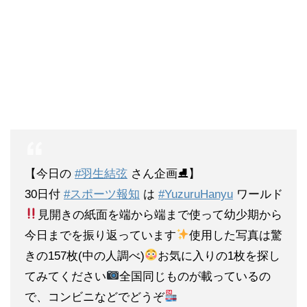
【今日の
#羽生結弦
さん企画⛸】
30日付
#スポーツ報知
は
#YuzuruHanyu
ワールド
見開きの紙面を端から端まで使って幼少期から
今日までを振り返っています
使用した写真は驚
きの157枚(中の人調べ)
お気に入りの1枚を探し
てみてください
全国同じものが載っているの
で、コンビニなどでどうぞ