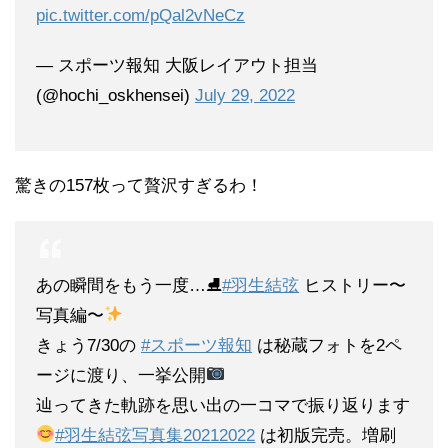
pic.twitter.com/pQal2vNeCz
— スポーツ報知 大阪レイアウト担当
(@hochi_oskhensei)
July 29, 2022
驚きの157枚って贅沢すぎるわ！
あの瞬間をもう一度…⛸
#羽生結弦
ヒストリー〜
写真編〜
きょう7/30の
#スポーツ報知
は秘蔵フォトを2ペ
ージに渡り、一挙公開
辿ってきた軌跡を思い出の一コマで振り返ります
#羽生結弦写真集20212022
は初版完売。増刷