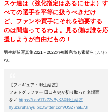
スケ連は（強化指定はあるにせよ）す
べての選手を平等に扱うべきだけ
ど、ファンや買手にそれを強要する
のは間違ってるわよ。見る側は誰を応
援しようが自由だもの！
羽生結弦写真集2021－2022の初版完売も素晴らしいわ
ね。
【フィギュア・羽生結弦】
フォトグラファー 田口有史が切り取った名場面
を✓
https://t.co/17z72vByK3
#羽生結弦
#yuzuruhanyu
pic.twitter.com/USZ7haE7JI