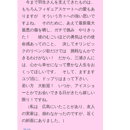
今まで羽生さんを支えてきたものは、
もちろんフィギュアスケートへの愛もあ
りますが そういう方々への強い思いで
すよね。 そのために、あえて最新最大
最悪の傷を晒し、ガチで挑み やりきっ
た！ 彼のむごいほどの勇気はその使
命感あってのこと。 決してオリンピッ
クのリベンジ欲だけでは 挑戦なんかで
きるわけがない！ だから、三浦さんに
は、心から幸せになって豊かな人生をお
くってほしいです。 そして、ますます
ユヅ沼に、ドップリはまって下さい。
若い方 大歓迎！ いつか、アイスショ
ーとかでお会いできる日がきたら嬉しい
限り！ですね。
（私は 広島にいたことがあり、友人
の実家は、崩れなかったのですが、近く
の斜面にありました。）