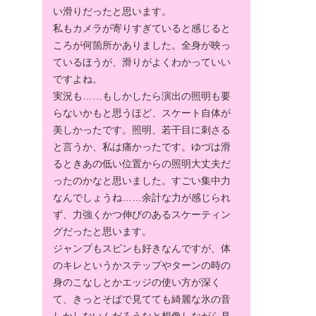
い滑りだったと思います。
私もカメラが寄りすぎていると感じると
ころが何箇所かありました。全身が映っ
ているほうが、滑りがよくわかっていい
ですよね。
実況も……もしかしたら演出の照明も要
らないかもと思うほど、スケート自体が
美しかったです。照明、若干目に刺さる
と言うか、私は痛かったです。ゆづは滑
るときあの低い位置からの照明大丈夫だ
ったのかなと思いました。すごい集中力
なんでしょうね……余計な力が感じられ
ず、力強くかつ伸びのあるスケーティン
グだったと思います。
ジャンプもスピンも好きなんですが、体
のキレというかステップやターンの時の
身のこなしとかエッジの使い方が深く
て、きっとそばで見てても綺麗な氷の音
しかしないんだろうなと想像しながら見