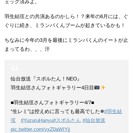
ェック済みよ。
羽生結弦との共演あるのかしら！？来年の6月には、ぐ
ぐりに続き、ミランバくんブームが起きているかも！
ちなみに今年の3月を最後にミランバくんのイートが止
まってるわ、、、汗
仙台放送『スポルたん！NEO』
羽生結弦さんフォトギャラリー4日目
■羽生結弦さんフォトギャラリー4/7■
“生レミ”は控えめに言っても最高でした❄
#羽生結
弦
#YuzuruHanyu
#スポルたん
#仙台放送
pic.twitter.com/vxZ0aWIYjj