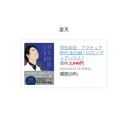
楽天
羽生結弦 アマチュア
時代 全記録 [ CCCメデ
ィアハウス ]
価格:
2,640円
(2022/10/13 18:25時点)
感想(2件)