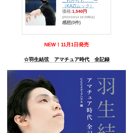
これからも……〜
（KAZIムック）
価格:
1,540円
(2022/10/13 18:20時点)
感想(0件)
NEW！11月1日発売
☆羽生結弦 アマチュア時代 全記録