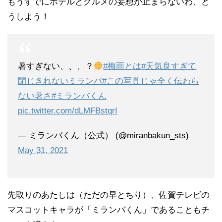
もうすでにホテルとグルメの妄想が止まらないわ、ど
うしよう！
暑すぎない、、、？
#梅雨とは
#天気良すぎて
閉じきれないミランバ
#この写真じゃ全く伝わら
ない暑さ
#ミランバくん
pic.twitter.com/dLMFBstqrI
— ミランバくん（公式） (@miranbakun_sts)
May 31, 2021
先取りのあたしは（ただの早とちり）、佐賀テレビの
マスコットキャラが「ミランバくん」であることもチ