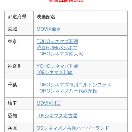
全国11箇所追加
都道府県
映画館名
宮城
MOVIX仙台
東京
TOHOシネマズ新宿
渋谷HUMAXシネマ
TOHOシネマズ南大沢
神奈川
YOHOシネマズ川崎
109シネマズ川崎
千葉
TOHOシネマズ市川コルトンプラザ
TOHOシネマズ八千代緑が丘
埼玉
MOVIX川口
愛知
109シネマズ名古屋
兵庫
OSシネマズズ兵庫ハーバーランド