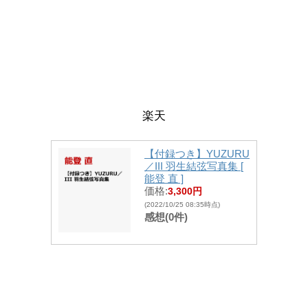
楽天
【付録つき】YUZURU
／III 羽生結弦写真集 [
能登 直 ]
価格:
3,300円
(2022/10/25 08:35時点)
感想(0件)