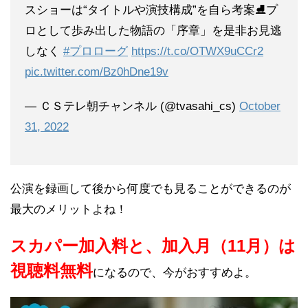
スショーは“タイトルや演技構成”を自ら考案⛸プ
ロとして歩み出した物語の「序章」を是非お見逃
しなく
#プロローグ
https://t.co/OTWX9uCCr2
pic.twitter.com/Bz0hDne19v
— ＣＳテレ朝チャンネル (@tvasahi_cs)
October
31, 2022
公演を録画して後から何度でも見ることができるのが
最大のメリットよね！
スカパー加入料と、加入月（11月）は
視聴料無料
になるので、今がおすすめよ。