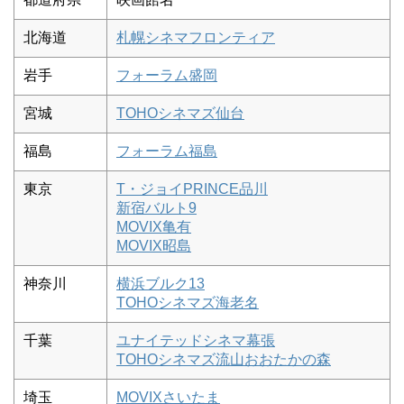
北海道
札幌シネマフロンティア
岩手
フォーラム盛岡
宮城
TOHOシネマズ仙台
福島
フォーラム福島
東京
T・ジョイPRINCE品川
新宿バルト9
MOVIX亀有
MOVIX昭島
神奈川
横浜ブルク13
TOHOシネマズ海老名
千葉
ユナイテッドシネマ幕張
TOHOシネマズ流山おおたかの森
埼玉
MOVIXさいたま