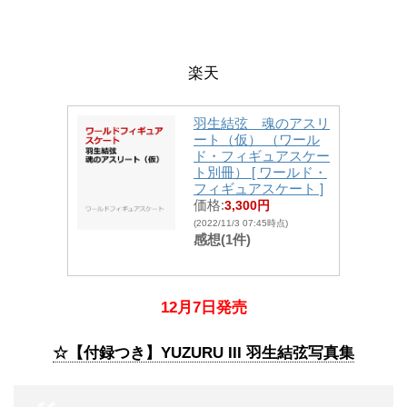
楽天
羽生結弦 魂のアスリ
ート（仮） （ワール
ド・フィギュアスケー
ト別冊） [ ワールド・
フィギュアスケート ]
価格:
3,300円
(2022/11/3 07:45時点)
感想(1件)
12月7日発売
☆【付録つき】YUZURU III 羽生結弦写真集