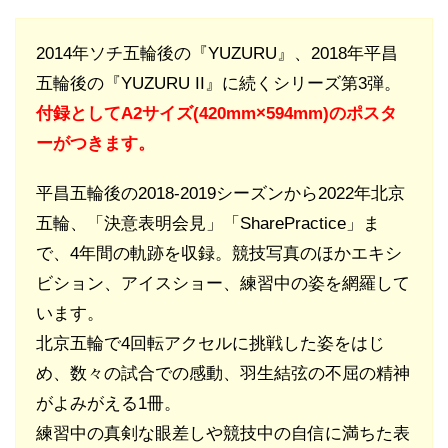
2014年ソチ五輪後の『YUZURU』、2018年平昌
五輪後の『YUZURU II』に続くシリーズ第3弾。
付録としてA2サイズ(420mm×594mm)のポスタ
ーがつきます。
平昌五輪後の2018-2019シーズンから2022年北京
五輪、「決意表明会見」「SharePractice」ま
で、4年間の軌跡を収録。競技写真のほかエキシ
ビション、アイスショー、練習中の姿を網羅して
います。
北京五輪で4回転アクセルに挑戦した姿をはじ
め、数々の試合での感動、羽生結弦の不屈の精神
がよみがえる1冊。
練習中の真剣な眼差しや競技中の自信に満ちた表