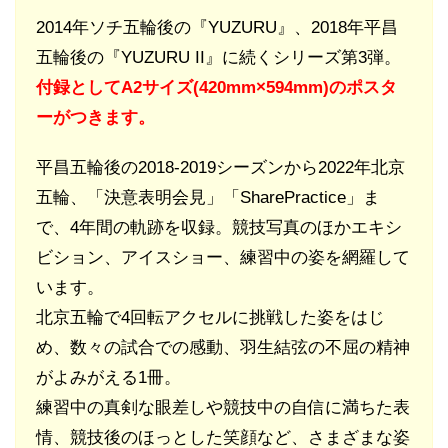
2014年ソチ五輪後の『YUZURU』、2018年平昌
五輪後の『YUZURU II』に続くシリーズ第3弾。
付録としてA2サイズ(420mm×594mm)のポスタ
ーがつきます。
平昌五輪後の2018-2019シーズンから2022年北京
五輪、「決意表明会見」「SharePractice」ま
で、4年間の軌跡を収録。競技写真のほかエキシ
ビション、アイスショー、練習中の姿を網羅して
います。
北京五輪で4回転アクセルに挑戦した姿をはじ
め、数々の試合での感動、羽生結弦の不屈の精神
がよみがえる1冊。
練習中の真剣な眼差しや競技中の自信に満ちた表
情、競技後のほっとした笑顔など、さまざまな姿