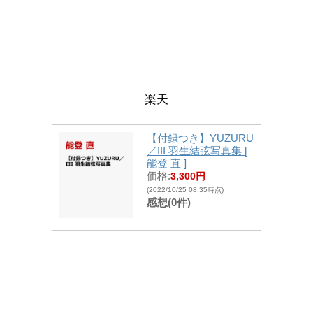
楽天
【付録つき】YUZURU
／III 羽生結弦写真集 [
能登 直 ]
価格:
3,300円
(2022/10/25 08:35時点)
感想(0件)