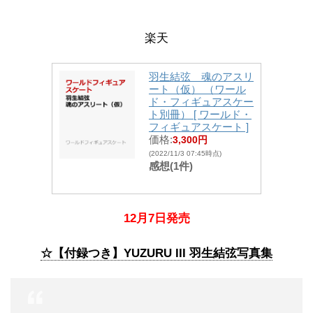
楽天
羽生結弦 魂のアスリ
ート（仮） （ワール
ド・フィギュアスケー
ト別冊） [ ワールド・
フィギュアスケート ]
価格:
3,300円
(2022/11/3 07:45時点)
感想(1件)
12月7日発売
☆【付録つき】YUZURU III 羽生結弦写真集