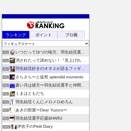
ランキング
ポイント
ブロ画
いつだってゆづの味方。羽生結弦選手応援団 紫色のブログ
1位
消されたって諦めない！『見上げれば、青空 』別館
2位
羽生結弦好きのオネエが語るフィギュアスケート
3位
さらさら〜と徒然 splendid moments
4位
蒼い月は彼方〜羽生結弦選手と仲間たちの日々を花束にして〜
5位
くまはともだち
6位
羽生結弦くんにメロメロめろん
7位
あきの部屋〜Dear Yuzuru〜
8位
羽生結弦選手応援&HARU
9位
伊佐子のPetit Diary
10位