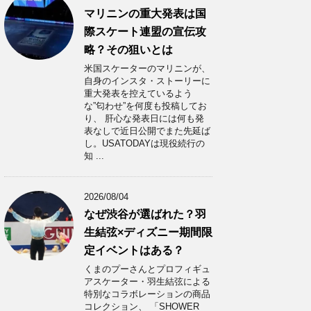
マリニンの重大発表は国
際スケート連盟の宣伝攻
略？その狙いとは
米国スケーターのマリニンが、
自身のインスタ・ストーリーに
重大発表を控えているよう
な”匂わせ”を何度も投稿してお
り、 肝心な発表日には何も発
表なしで近日公開でまた先延ば
し。USATODAYは現役続行の
知 ...
2026/08/04
なぜ渋谷が選ばれた？羽
生結弦×ディズニー期間限
定イベントはある？
くまのプーさんとプロフィギュ
アスケーター・羽生結弦による
特別なコラボレーションの商品
コレクション、 「SHOWER