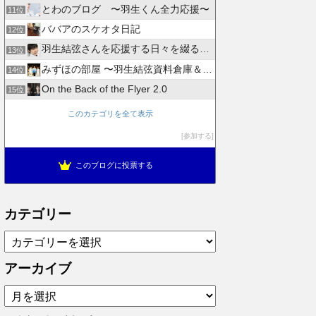
とわのブログ 〜羽生くん全力応援〜
11位
ババアのスケオタ日記
12位
羽生結弦さんを応援する日々を綴るブログ
13位
みずほの部屋 〜羽生結弦資料倉庫＆徒然日記〜
14位
On the Back of the Flyer 2.0
15位
このカテゴリを全て表示
参加する
このブログに投票する
カテゴリー
カ
テ
ゴ
アーカイブ
リ
ア
ー
ー