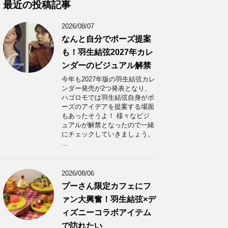
カ
最近の投稿記事
イ
ブ
2026/08/07
なんと自分でポーズ提案
も！羽生結弦2027年カレ
ンダーのビジュアル解禁
今年も2027年版の羽生結弦カレ
ンダー発売が2つ発表となり、
ハゴロモでは羽生結弦自身がポ
ーズのアイデアを提案する場面
もあったそうよ！ 様々なビジ
ュアルが解禁となったので一緒
にチェックしていきましょう。
...
2026/08/06
プーさん限定カフェにフ
ァン大興奮！羽生結弦×デ
ィズニーコラボアイテム
で訪れたい