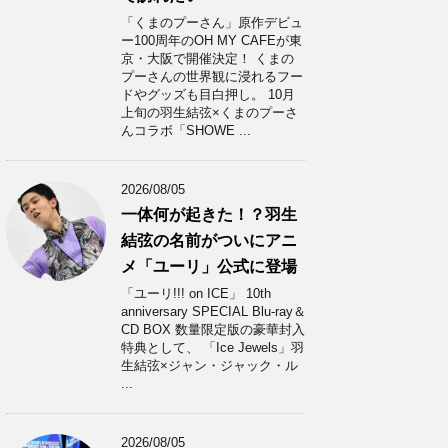
「くまのプーさん」原作デビュ
ー100周年のOH MY CAFEが東
京・大阪で開催決定！ くまの
プーさんの世界観に浸れるフー
ドやグッズも目白押し。 10月
上旬の羽生結弦×くまのプーさ
んコラボ「SHOWE ...
2026/08/05
一体何が起きた！？羽生
結弦の名前がついにアニ
メ「ユーリ」公式に登場
「ユーリ!!! on ICE」 10th
anniversary SPECIAL Blu-ray＆
CD BOX 数量限定版の豪華封入
特典として、 「Ice Jewels」羽
生結弦×ジャン・ジャック・ル
...
2026/08/05