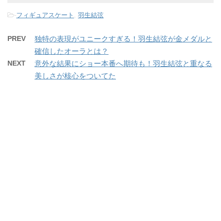
-
フィギュアスケート
,
羽生結弦
PREV
独特の表現がユニークすぎる！羽生結弦が金メダルと
確信したオーラとは？
NEXT
意外な結果にショー本番へ期待も！羽生結弦と重なる
美しさが核心をついてた