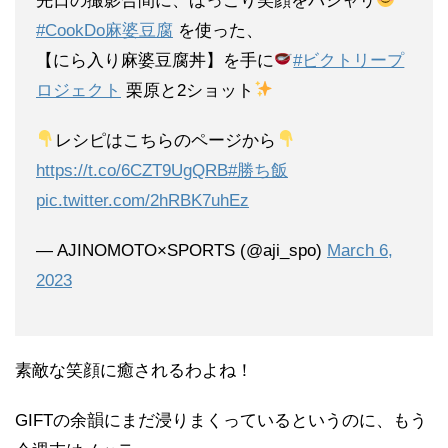
先日の撮影合間に、ほっこり笑顔をパシャリ
#CookDo麻婆豆腐
を使った、
【にら入り麻婆豆腐丼】を手に
#ビクトリープ
ロジェクト
栗原と2ショット
レシピはこちらのページから
https://t.co/6CZT9UgQRB
#勝ち飯
pic.twitter.com/2hRBK7uhEz
— AJINOMOTO×SPORTS (@aji_spo)
March 6,
2023
素敵な笑顔に癒されるわよね！
GIFTの余韻にまだ浸りまくっているというのに、もう