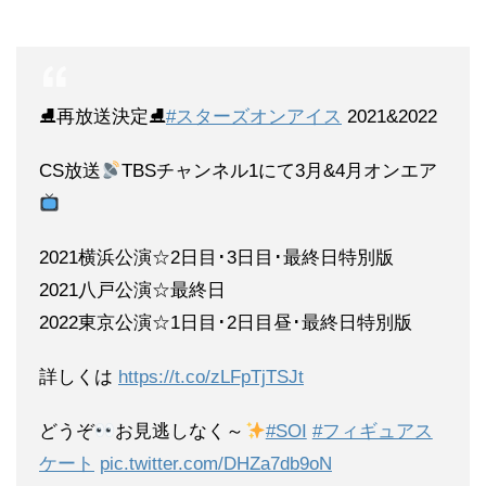
⛸再放送決定⛸
#スターズオンアイス
2021&2022
CS放送
TBSチャンネル1にて3月&4月オンエア
2021横浜公演☆2日目･3日目･最終日特別版
2021八戸公演☆最終日
2022東京公演☆1日目･2日目昼･最終日特別版
詳しくは
https://t.co/zLFpTjTSJt
どうぞ
お見逃しなく～
#SOI
#フィギュアス
ケート
pic.twitter.com/DHZa7db9oN