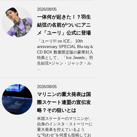
2026/08/05
一体何が起きた！？羽生
結弦の名前がついにアニ
メ「ユーリ」公式に登場
「ユーリ!!! on ICE」 10th
anniversary SPECIAL Blu-ray＆
CD BOX 数量限定版の豪華封入
特典として、 「Ice Jewels」羽
生結弦×ジャン・ジャック・ル
...
2026/08/05
マリニンの重大発表は国
際スケート連盟の宣伝攻
略？その狙いとは
米国スケーターのマリニンが、
自身のインスタ・ストーリーに
重大発表を控えているよう
な”匂わせ”を何度も投稿してお