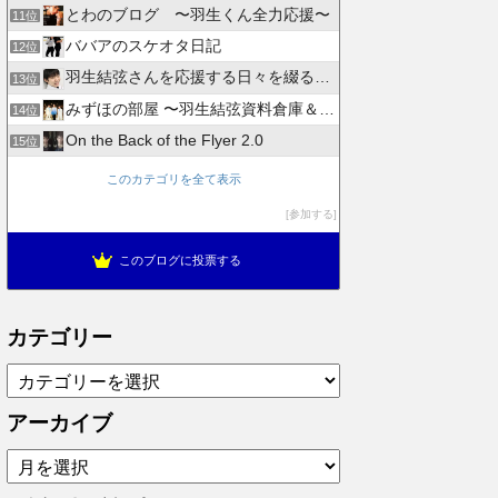
とわのブログ 〜羽生くん全力応援〜
11位
ババアのスケオタ日記
12位
羽生結弦さんを応援する日々を綴るブログ
13位
みずほの部屋 〜羽生結弦資料倉庫＆徒然日記〜
14位
On the Back of the Flyer 2.0
15位
このカテゴリを全て表示
参加する
このブログに投票する
カテゴリー
カ
テ
ゴ
アーカイブ
リ
ア
ー
ー