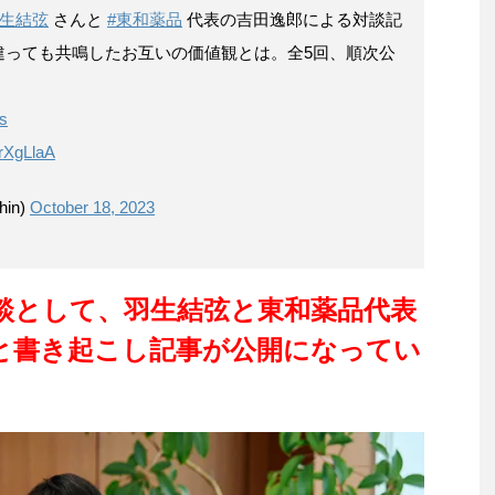
羽生結弦
さんと
#東和薬品
代表の吉田逸郎による対談記
違っても共鳴したお互いの価値観とは。全5回、順次公
vs
WrXgLlaA
in)
October 18, 2023
談として、羽生結弦と東和薬品代表
と書き起こし記事が公開になってい