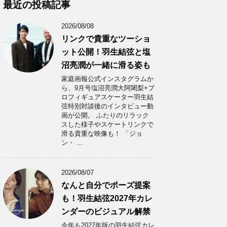
カ
最近の投稿記事
イ
ブ
2026/08/08
リンクで貴重なツーショ
ット公開！羽生結弦と塩
沼亮潤が一緒に滑る姿も
家庭画報公式インスタグラムか
ら、9月号塩沼亮潤大阿闍梨+プ
ロフィギュアスケーター羽生結
弦特別対談後のインタビュー動
画が公開。 ふたりのリラック
スした様子やスケートリンクで
滑る貴重な映像も！ 「ジョ
ン・ ...
2026/08/07
なんと自分でポーズ提案
も！羽生結弦2027年カレ
ンダーのビジュアル解禁
今年も2027年版の羽生結弦カレ