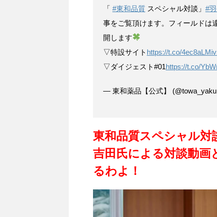
「
#東和品質
スペシャル対談」
#
事をご覧頂けます。フィールドは
開します
▽特設サイト
https://t.co/4ec8aLMi
▽ダイジェスト#01
https://t.co/Yb
— 東和薬品【公式】 (@towa_yakuh
東和品質スペシャル対
吉田氏による対談動画
るわよ！