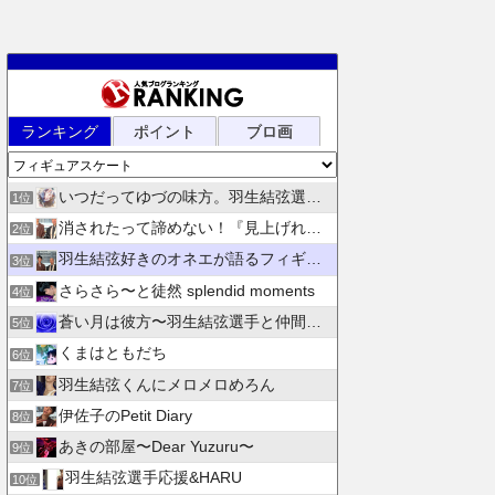
ランキング
ポイント
ブロ画
いつだってゆづの味方。羽生結弦選手応援団 紫色のブログ
1位
消されたって諦めない！『見上げれば、青空 』別館
2位
羽生結弦好きのオネエが語るフィギュアスケート
3位
さらさら〜と徒然 splendid moments
4位
蒼い月は彼方〜羽生結弦選手と仲間たちの日々を花束にして〜
5位
くまはともだち
6位
羽生結弦くんにメロメロめろん
7位
伊佐子のPetit Diary
8位
あきの部屋〜Dear Yuzuru〜
9位
羽生結弦選手応援&HARU
10位