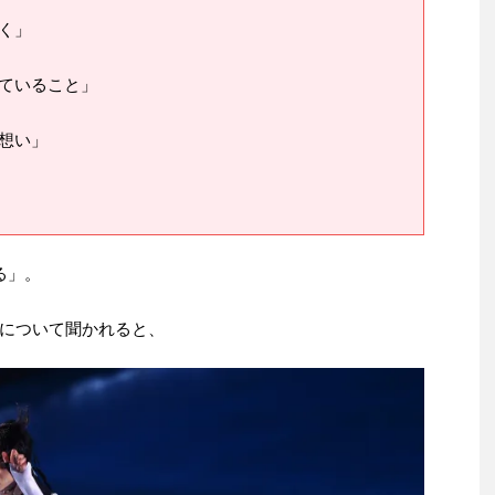
く」
ていること」
想い」
る」。
について聞かれると、