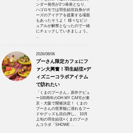
ンダー発売が2つ発表となり、
ハゴロモでは羽生結弦自身がポ
ーズのアイデアを提案する場面
もあったそうよ！ 様々なビジ
ュアルが解禁となったので一緒
にチェックしていきましょう。
...
2026/08/06
プーさん限定カフェにフ
ァン大興奮！羽生結弦×デ
ィズニーコラボアイテム
で訪れたい
「くまのプーさん」原作デビュ
ー100周年のOH MY CAFEが東
京・大阪で開催決定！ くまの
プーさんの世界観に浸れるフー
ドやグッズも目白押し。 10月
上旬の羽生結弦×くまのプーさ
んコラボ「SHOWE ...