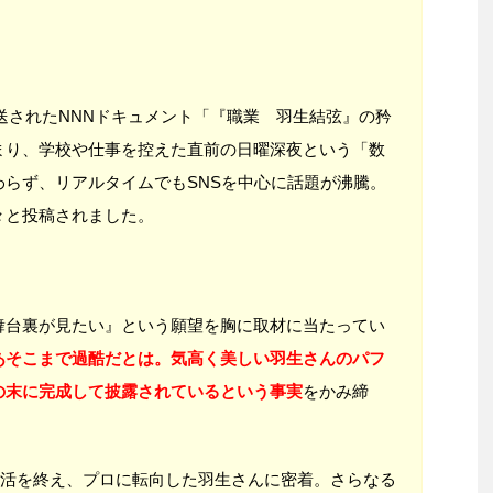
放送されたNNNドキュメント「『職業 羽生結弦』の矜
まり、学校や仕事を控えた直前の日曜深夜という「数
らず、リアルタイムでもSNSを中心に話題が沸騰。
々と投稿されました。
舞台裏が見たい』という願望を胸に取材に当たってい
あそこまで過酷だとは。気高く美しい羽生さんのパフ
の末に完成して披露されているという事実
をかみ締
技生活を終え、プロに転向した羽生さんに密着。さらなる