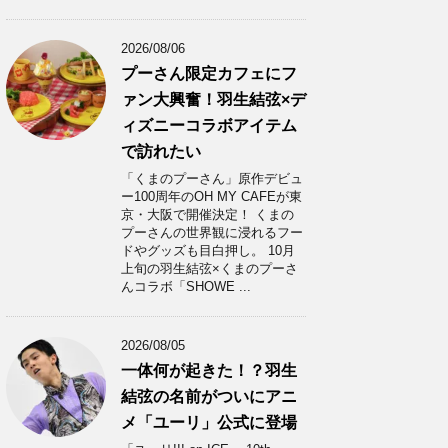
2026/08/06
プーさん限定カフェにフ
ァン大興奮！羽生結弦×デ
ィズニーコラボアイテム
で訪れたい
「くまのプーさん」原作デビュ
ー100周年のOH MY CAFEが東
京・大阪で開催決定！ くまの
プーさんの世界観に浸れるフー
ドやグッズも目白押し。 10月
上旬の羽生結弦×くまのプーさ
んコラボ「SHOWE ...
2026/08/05
一体何が起きた！？羽生
結弦の名前がついにアニ
メ「ユーリ」公式に登場