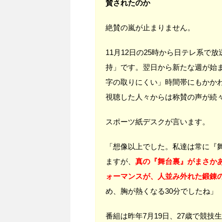
賛されたのか
絶賛の嵐が止まりません。
11月12日の25時から日テレ系で
持」です。翌日から新たな週が始
字の取りにくい」時間帯にもかかわ
視聴した人々からは称賛の声が続
スポーツ紙デスクが言います。
「想像以上でした。私達は常に『
ますが、
真の『舞台裏』がまさか
ォーマンスが、人並み外れた鍛錬
め、胸が熱くなる30分でしたね」
番組は昨年7月19日、27歳で競