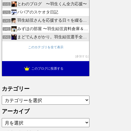
とわのブログ 〜羽生くん全力応援〜
11位
ババアのスケオタ日記
12位
羽生結弦さんを応援する日々を綴るブログ
13位
みずほの部屋 〜羽生結弦資料倉庫＆徒然日記〜
14位
まどでんきがかり。羽生結弦選手全力応援
15位
このカテゴリを全て表示
参加する
このブログに投票する
カテゴリー
カ
テ
ゴ
アーカイブ
リ
ア
ー
ー