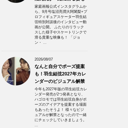
家庭画報公式インスタグラムか
ら、9月号塩沼亮潤大阿闍梨+プ
ロフィギュアスケーター羽生結
弦特別対談後のインタビュー動
画が公開。 ふたりのリラック
スした様子やスケートリンクで
滑る貴重な映像も！ 「ジョ
ン・ ...
2026/08/07
なんと自分でポーズ提案
も！羽生結弦2027年カレ
ンダーのビジュアル解禁
今年も2027年版の羽生結弦カレ
ンダー発売が2つ発表となり、
ハゴロモでは羽生結弦自身がポ
ーズのアイデアを提案する場面
もあったそうよ！ 様々なビジ
ュアルが解禁となったので一緒
にチェックしていきましょう。
...