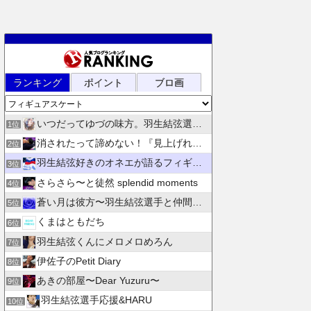
ランキング
ポイント
ブロ画
いつだってゆづの味方。羽生結弦選手応援団 紫色のブログ
1位
消されたって諦めない！『見上げれば、青空 』別館
2位
羽生結弦好きのオネエが語るフィギュアスケート
3位
さらさら〜と徒然 splendid moments
4位
蒼い月は彼方〜羽生結弦選手と仲間たちの日々を花束にして〜
5位
くまはともだち
6位
羽生結弦くんにメロメロめろん
7位
伊佐子のPetit Diary
8位
あきの部屋〜Dear Yuzuru〜
9位
羽生結弦選手応援&HARU
10位