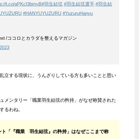
ps://t.co/aPKcI3bmvB
#羽生結弦
#羽生結弦選手
#羽生結
UYUZURU
#HANYUYUZURU
#YuzuruHanyu
next /ココロとカラダを整えるマガジン
2023
乱立する現状に、うんざりしている方も多いことと思い
ュメンタリー「職業羽生結弦の矜持」がなぜ称賛された
するわね。
ント「『職業 羽生結弦』の矜持」はなぜここまで称