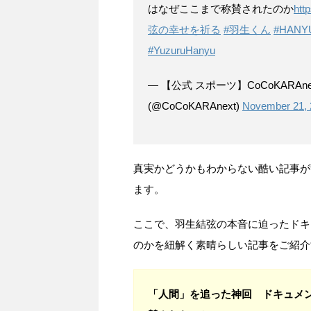
はなぜここまで称賛されたのか
htt
弦の幸せを祈る
#羽生くん
#HANY
#YuzuruHanyu
— 【公式 スポーツ】CoCoKARA
(@CoCoKARAnext)
November 21, 
真実かどうかもわからない酷い記事が
ます。
ここで、羽生結弦の本音に迫ったドキ
のかを紐解く素晴らしい記事をご紹介
「人間」を追った神回 ドキュメ