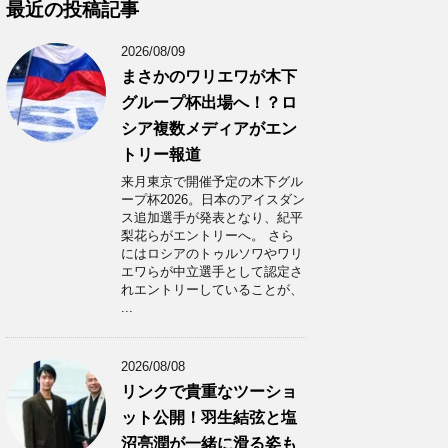
カ
最近の投稿記事
イ
ブ
2026/08/09
まさかのワリエワが木下
グループ杯出場へ！？ロ
シア複数メディアがエン
トリー報道
来月東京で開催予定の木下グル
ープ杯2026。日本のアイスダン
ス追加選手が発表となり、紀平
梨花らがエントリーへ。 さら
にはロシアのトゥルソワやワリ
エワらが中立選手として認定さ
れエントリーしていることが、
...
2026/08/08
リンクで貴重なツーショ
ット公開！羽生結弦と塩
沼亮潤が一緒に滑る姿も