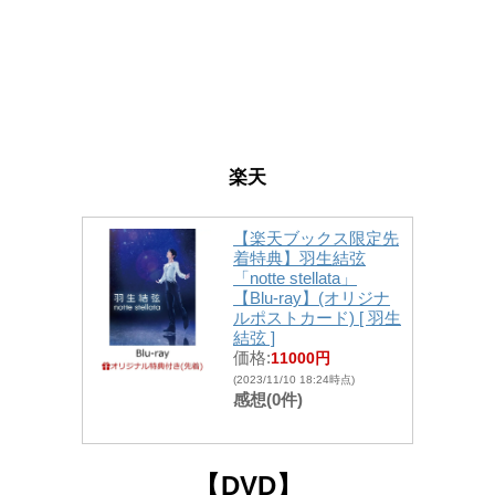
楽天
【楽天ブックス限定先
着特典】羽生結弦
「notte stellata」
【Blu-ray】(オリジナ
ルポストカード) [ 羽生
結弦 ]
価格:
11000円
(2023/11/10 18:24時点)
感想(0件)
【
DVD】