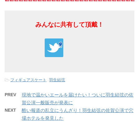
みんなに共有して頂戴！
-
フィギュアスケート
,
羽生結弦
PREV
現地で温かいエールを届けたい！ついに羽生結弦の佐
賀公演一般販売が発表に
NEXT
酷い報道の乱立にうんざり！羽生結弦の佐賀公演で穴
場ホテルを発見した