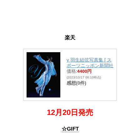
楽天
y 羽生結弦写真集 [ ス
ポーツニッポン新聞社
価格:
4400円
(2023/10/17 06:10時点)
感想(0件)
12月20日発売
☆GIFT