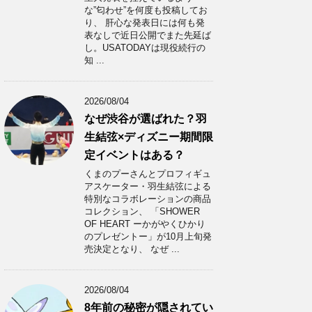
な”匂わせ”を何度も投稿してお
り、 肝心な発表日には何も発
表なしで近日公開でまた先延ば
し。USATODAYは現役続行の
知 ...
2026/08/04
なぜ渋谷が選ばれた？羽
生結弦×ディズニー期間限
定イベントはある？
くまのプーさんとプロフィギュ
アスケーター・羽生結弦による
特別なコラボレーションの商品
コレクション、 「SHOWER
OF HEART ーかがやくひかり
のプレゼントー」が10月上旬発
売決定となり、 なぜ ...
2026/08/04
8年前の秘密が隠されてい