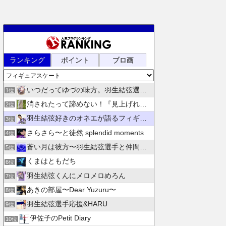
ランキング
ポイント
ブロ画
いつだってゆづの味方。羽生結弦選手応援団 紫色のブログ
1位
消されたって諦めない！『見上げれば、青空 』別館
2位
羽生結弦好きのオネエが語るフィギュアスケート
3位
さらさら〜と徒然 splendid moments
4位
蒼い月は彼方〜羽生結弦選手と仲間たちの日々を花束にして〜
5位
くまはともだち
6位
羽生結弦くんにメロメロめろん
7位
あきの部屋〜Dear Yuzuru〜
8位
羽生結弦選手応援&HARU
9位
伊佐子のPetit Diary
10位