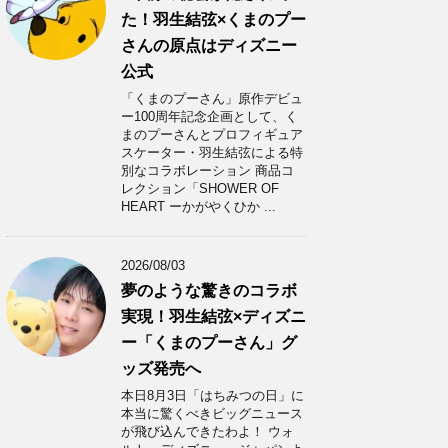
た！羽生結弦×くまのプー
さんの原点はディズニー
公式
「くまのプーさん」原作デビュ
ー100周年記念企画として、く
まのプーさんとプロフィギュア
スケーター・羽生結弦による特
別なコラボレーション 商品コ
レクション「SHOWER OF
HEART ーかがやくひか ...
2026/08/03
夢のような驚きのコラボ
実現！羽生結弦×ディズニ
ー「くまのプーさん」グ
ッズ発売へ
本日8月3日「はちみつの日」に
本当に驚くべきビッグニュース
が飛び込んできたわよ！ ウォ