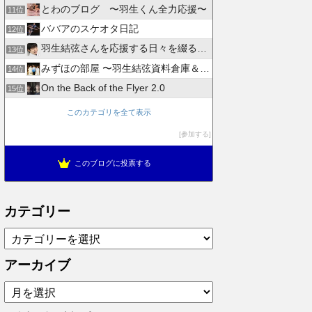
とわのブログ 〜羽生くん全力応援〜
11位
ババアのスケオタ日記
12位
羽生結弦さんを応援する日々を綴るブログ
13位
みずほの部屋 〜羽生結弦資料倉庫＆徒然日記〜
14位
On the Back of the Flyer 2.0
15位
このカテゴリを全て表示
参加する
このブログに投票する
カテゴリー
カ
テ
ゴ
アーカイブ
リ
ア
ー
ー