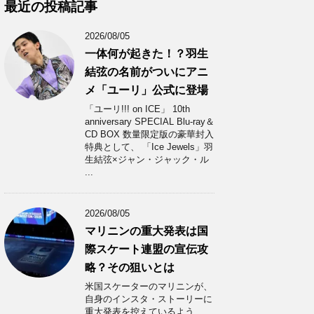
カ
最近の投稿記事
イ
ブ
2026/08/05
一体何が起きた！？羽生
結弦の名前がついにアニ
メ「ユーリ」公式に登場
「ユーリ!!! on ICE」 10th
anniversary SPECIAL Blu-ray＆
CD BOX 数量限定版の豪華封入
特典として、 「Ice Jewels」羽
生結弦×ジャン・ジャック・ル
...
2026/08/05
マリニンの重大発表は国
際スケート連盟の宣伝攻
略？その狙いとは
米国スケーターのマリニンが、
自身のインスタ・ストーリーに
重大発表を控えているよう