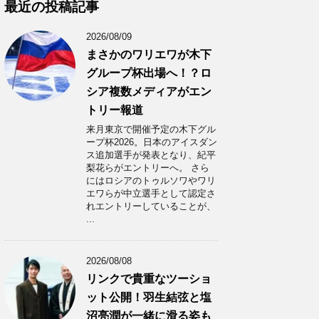
カ
最近の投稿記事
イ
ブ
2026/08/09
まさかのワリエワが木下
グループ杯出場へ！？ロ
シア複数メディアがエン
トリー報道
来月東京で開催予定の木下グル
ープ杯2026。日本のアイスダン
ス追加選手が発表となり、紀平
梨花らがエントリーへ。 さら
にはロシアのトゥルソワやワリ
エワらが中立選手として認定さ
れエントリーしていることが、
...
2026/08/08
リンクで貴重なツーショ
ット公開！羽生結弦と塩
沼亮潤が一緒に滑る姿も