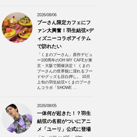
2026/08/06
プーさん限定カフェにフ
ァン大興奮！羽生結弦×デ
ィズニーコラボアイテム
で訪れたい
「くまのプーさん」原作デビュ
ー100周年のOH MY CAFEが東
京・大阪で開催決定！ くまの
プーさんの世界観に浸れるフー
ドやグッズも目白押し。 10月
上旬の羽生結弦×くまのプーさ
んコラボ「SHOWE ...
2026/08/05
一体何が起きた！？羽生
結弦の名前がついにアニ
メ「ユーリ」公式に登場