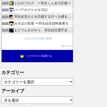
とわのブログ 〜羽生くん全力応援〜
11位
ババアのスケオタ日記
12位
羽生結弦さんを応援する日々を綴るブログ
13位
みずほの部屋 〜羽生結弦資料倉庫＆徒然日記〜
14位
まどでんきがかり。羽生結弦選手全力応援
15位
このカテゴリを全て表示
参加する
このブログに投票する
カテゴリー
カ
テ
ゴ
アーカイブ
リ
ア
ー
ー