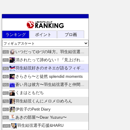
ランキング
ポイント
ブロ画
いつだってゆづの味方。羽生結弦選手応援団 紫色のブログ
1位
消されたって諦めない！『見上げれば、青空 』別館
2位
羽生結弦好きのオネエが語るフィギュアスケート
3位
さらさら〜と徒然 splendid moments
4位
蒼い月は彼方〜羽生結弦選手と仲間たちの日々を花束にして〜
5位
くまはともだち
6位
羽生結弦くんにメロメロめろん
7位
伊佐子のPetit Diary
8位
あきの部屋〜Dear Yuzuru〜
9位
羽生結弦選手応援&HARU
10位