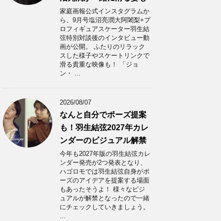
家庭画報公式インスタグラムか
ら、9月号塩沼亮潤大阿闍梨+プ
ロフィギュアスケーター羽生結
弦特別対談後のインタビュー動
画が公開。 ふたりのリラック
スした様子やスケートリンクで
滑る貴重な映像も！ 「ジョ
ン・ ...
2026/08/07
なんと自分でポーズ提案
も！羽生結弦2027年カレ
ンダーのビジュアル解禁
今年も2027年版の羽生結弦カレ
ンダー発売が2つ発表となり、
ハゴロモでは羽生結弦自身がポ
ーズのアイデアを提案する場面
もあったそうよ！ 様々なビジ
ュアルが解禁となったので一緒
にチェックしていきましょう。
...