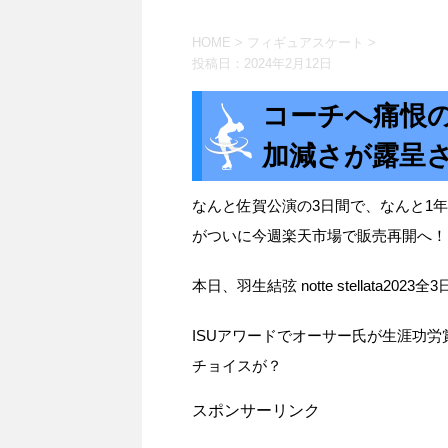
HOME
>
フィギュアスケート
>
投稿日：
2024年2月12日
コーチへ痛恨の
加減さが露呈
なんと佐賀公演の3日間で、なんと1年
がついに今週楽天市場で販売再開へ！
本日、羽生結弦 notte stellata2
ISUアワードでオーサー氏が生涯功
チョイスが？
スポンサーリンク