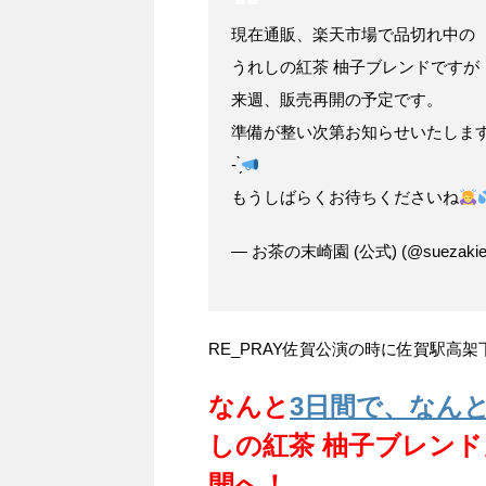
現在通販、楽天市場で品切れ中の
うれしの紅茶 柚子ブレンドですが
来週、販売再開の予定です。
準備が整い次第お知らせいたしま
- ̗̀
もうしばらくお待ちくださいね
— お茶の末崎園 (公式) (@suezakie
RE_PRAY佐賀公演の時に佐賀駅高
なんと
3日間で、なんと1
しの紅茶 柚子ブレン
開へ！