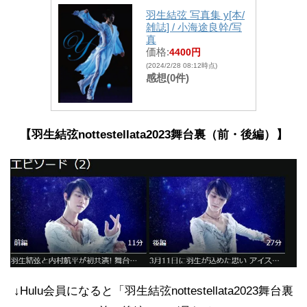
羽生結弦 写真集 y[本/
雑誌] / 小海途良幹/写
真
価格:
4400円
(2024/2/28 08:12時点)
感想(0件)
【羽生結弦nottestellata2023舞台裏（前・後編）
】
↓Hulu会員になると「羽生結弦nottestellata2023舞台裏