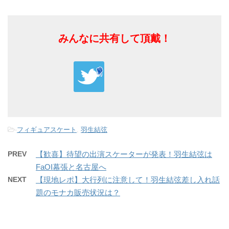
みんなに共有して頂戴！
-
フィギュアスケート
,
羽生結弦
PREV
【歓喜】待望の出演スケーターが発表！羽生結弦は
FaOI幕張と名古屋へ
NEXT
【現地レポ】大行列に注意して！羽生結弦差し入れ話
題のモナカ販売状況は？