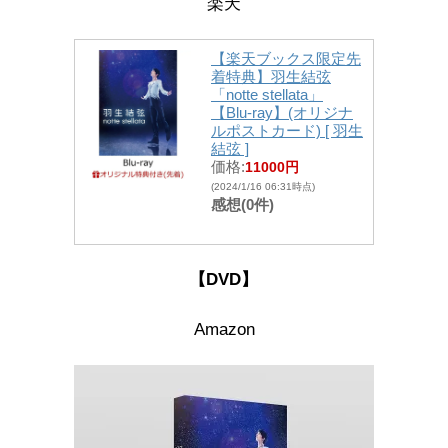
楽天
【楽天ブックス限定先
着特典】羽生結弦
「notte stellata」
【Blu-ray】(オリジナ
ルポストカード) [ 羽生
結弦 ]
価格:
11000円
(2024/1/16 06:31時点)
感想(0件)
【DVD】
Amazon