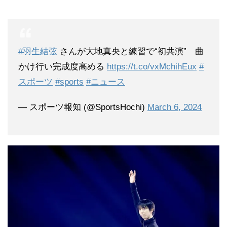
#羽生結弦
さんが大地真央と練習で“初共演” 曲
かけ行い完成度高める
https://t.co/vxMchihEux
#
スポーツ
#sports
#ニュース
— スポーツ報知 (@SportsHochi)
March 6, 2024