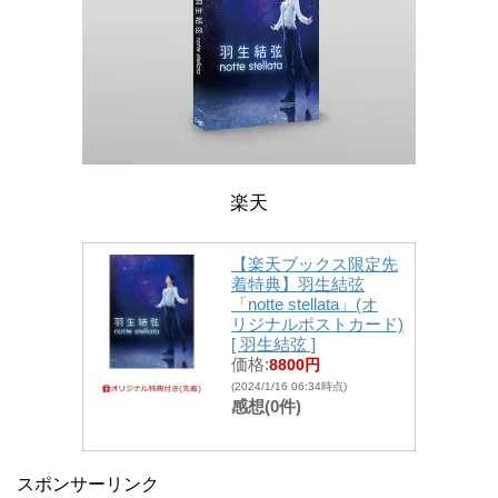
楽天
【楽天ブックス限定先
着特典】羽生結弦
「notte stellata」(オ
リジナルポストカード)
[ 羽生結弦 ]
価格:
8800円
(2024/1/16 06:34時点)
感想(0件)
スポンサーリンク